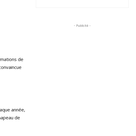
- Publicité -
nimations de
 convaincue
haque année,
chapeau de