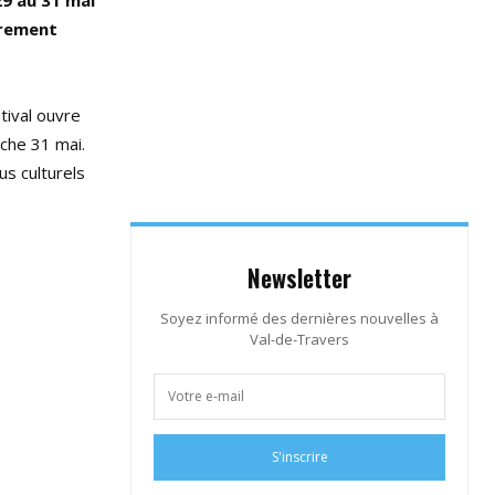
29 au 31 mai
èrement
tival ouvre
nche 31 mai.
us culturels
Newsletter
Soyez informé des dernières nouvelles à
Val-de-Travers
S'inscrire