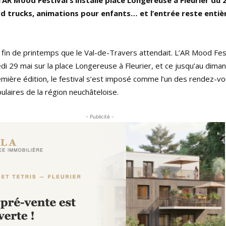
l’AR Mood Festival s’installe place Longereuse à Fleurier du 
od trucks, animations pour enfants… et l’entrée reste enti
 fin de printemps que le Val-de-Travers attendait. L’AR Mood Fes
i 29 mai sur la place Longereuse à Fleurier, et ce jusqu’au dima
mière édition, le festival s’est imposé comme l’un des rendez-vo
pulaires de la région neuchâteloise.
- Publicité -