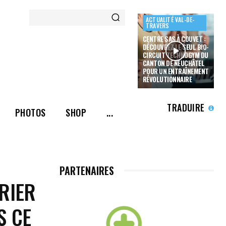
ACTUALITÉ VAL-DE-
TRAVERS
CENTRE SAS À COUVET :
DÉCOUVREZ LE SEUL BIO-
CIRCUIT TECHNOGYM DU
CANTON DE NEUCHÂTEL
POUR UN ENTRAÎNEMENT
RÉVOLUTIONNAIRE
TRADUIRE
PHOTOS
SHOP
...
PARTENAIRES
URIER
S CE