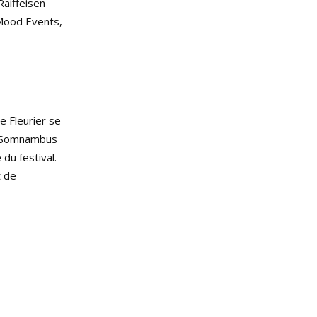
Raiffeisen
 Mood Events,
e Fleurier se
s (Somnambus
du festival.
t de