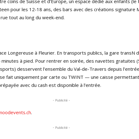
re coins de Suisse et d’Europe, un espace dédié aux enfants (le 
 teen pour les 12-18 ans, des bars avec des créations signature
 rue tout au long du week-end.
place Longereuse à Fleurier. En transports publics, la gare transN d
 minutes à pied. Pour rentrer en soirée, des navettes gratuite
sports) desservent l’ensemble du Val-de-Travers depuis l’entrée 
 se fait uniquement par carte ou TWINT — une caisse permettan
répayée avec du cash est disponible à l’entrée.
- Publicité -
moodevents.ch
.
- Publicité -