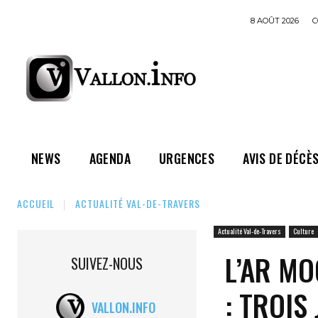
8 AOÛT 2026
C
NEWS
AGENDA
URGENCES
AVIS DE DÉCÈ
ACCUEIL
ACTUALITÉ VAL-DE-TRAVERS
Actualité Val-de-Travers
Culture
L’AR MO
SUIVEZ-NOUS
: TROIS
VALLON.INFO