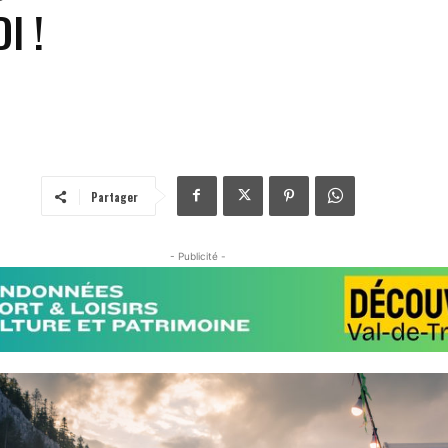
I !
Partager
- Publicité -