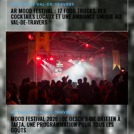
ACTUALITÉ VAL-DE-TRAVERS
AR MOOD FESTIVAL : 17 FOOD TRUCKS, DES
COCKTAILS LOCAUX ET UNE AMBIANCE UNIQUE AU
VAL-DE-TRAVERS
ACTUALITÉ VAL-DE-TRAVERS
MOOD FESTIVAL 2026 : DE OESCH’S DIE DRITTEN À
TAFTA, UNE PROGRAMMATION POUR TOUS LES
GOÛTS