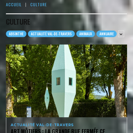
ACCUEIL
CULTURE
CULTURE
ABSINTHE
ACTUALITÉ VAL-DE-TRAVERS
ANIMAUX
ANNUAIRE
ACTUALITÉ VAL-DE-TRAVERS
ART MÔTIERS : LA GRANDE RUE FERMÉE CE