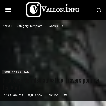
Accueil
Category Template 46 - Gossip PRO
Actualité Val-de-Travers
Prudence de mise au Val-de-Travers pour ce
1er Août
Par
Vallon.Info
-
30 juillet 2026
357
0