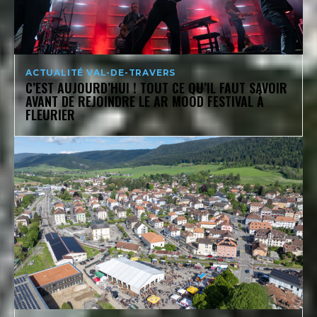
ACTUALITÉ VAL-DE-TRAVERS
C’EST AUJOURD’HUI ! TOUT CE QU’IL FAUT SAVOIR
AVANT DE REJOINDRE LE AR MOOD FESTIVAL À
FLEURIER