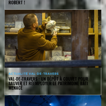
ROBERT !
ACTUALITÉ VAL-DE-TRAVERS
VAL-DE-TRAVERS : UN DÉPÔT À COUVET POUR
SAUVER ET RÉEMPLOYER LE PATRIMOINE BÂTI
MENACÉ