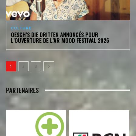
CULTURE
OESCH’S DIE DRITTEN ANNONCÉS POUR
L’OUVERTURE DE L’AR MOOD FESTIVAL 2026
1
2
3
PARTENAIRES