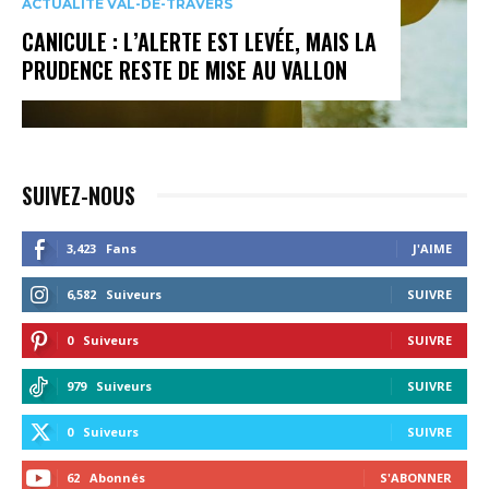
ACTUALITÉ VAL-DE-TRAVERS
CANICULE : L’ALERTE EST LEVÉE, MAIS LA
PRUDENCE RESTE DE MISE AU VALLON
SUIVEZ-NOUS
3,423
Fans
J'AIME
6,582
Suiveurs
SUIVRE
0
Suiveurs
SUIVRE
979
Suiveurs
SUIVRE
0
Suiveurs
SUIVRE
62
Abonnés
S'ABONNER