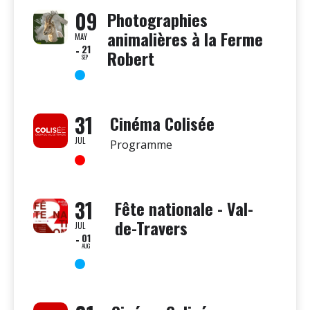
09
Photographies
animalières à la Ferme
MAY
21
Robert
SEP
31
Cinéma Colisée
JUL
Programme
31
Fête nationale - Val-
de-Travers
JUL
01
AUG