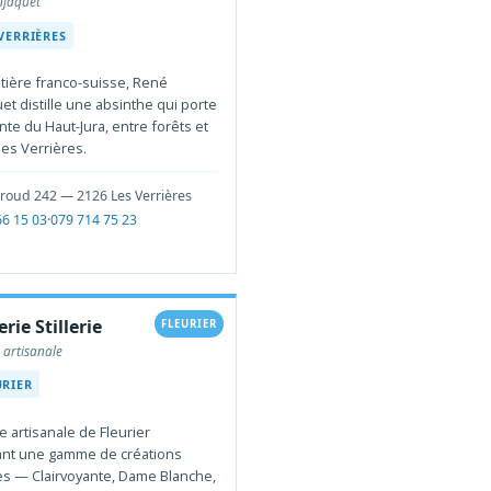
njaquet
 VERRIÈRES
ntière franco-suisse, René
et distille une absinthe qui porte
nte du Haut-Jura, entre forêts et
des Verrières.
rroud 242 — 2126 Les Verrières
66 15 03
·
079 714 75 23
erie Stillerie
FLEURIER
e artisanale
URIER
rie artisanale de Fleurier
nt une gamme de créations
les — Clairvoyante, Dame Blanche,