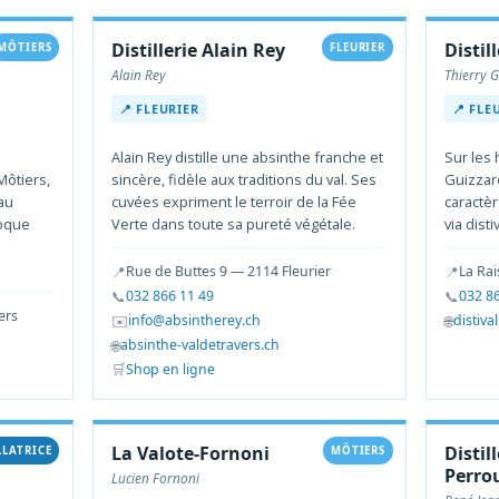
Distillerie Alain Rey
Distil
MÔTIERS
FLEURIER
Alain Rey
Thierry G
📍 FLEURIER
📍 FLE
Alain Rey distille une absinthe franche et
Sur les 
Môtiers,
sincère, fidèle aux traditions du val. Ses
Guizzard
au
cuvées expriment le terroir de la Fée
caractè
voque
Verte dans toute sa pureté végétale.
via disti
📍
📍
Rue de Buttes 9 — 2114 Fleurier
La Rai
📞
📞
032 866 11 49
032 8
ers
✉️
🌐
info@absintherey.ch
distiva
🌐
absinthe-valdetravers.ch
🛒
Shop en ligne
La Valote-Fornoni
Distil
LLATRICE
MÔTIERS
Perro
Lucien Fornoni