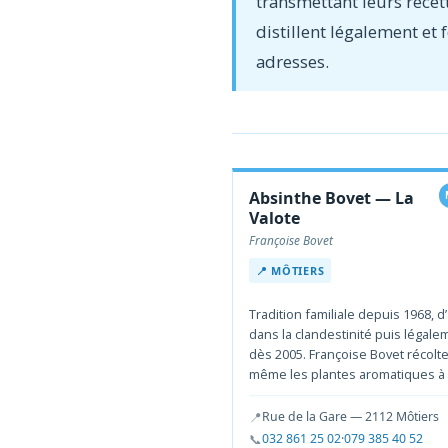
transmettant leurs recet
distillent légalement et 
adresses.
Absinthe Bovet — La
Valote
Françoise Bovet
📍 MÔTIERS
Tradition familiale depuis 1968, d
dans la clandestinité puis légale
dès 2005. Françoise Bovet récolte
même les plantes aromatiques à 
📍
Rue de la Gare — 2112 Môtiers
📞
032 861 25 02
·
079 385 40 52