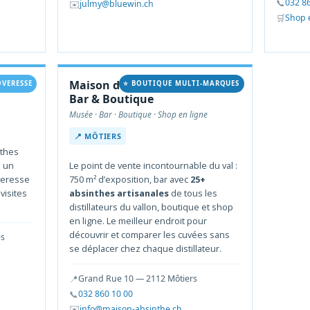
📞
032 8
✉️
julmy@bluewin.ch
🛒
Shop 
Maison de l’Absinthe —
OVERESSE
⭐ BOUTIQUE MULTI-MARQUES
Bar & Boutique
Musée · Bar · Boutique · Shop en ligne
📍 MÔTIERS
nthes
s un
Le point de vente incontournable du val :
veresse
750 m² d’exposition, bar avec
25+
visites
absinthes artisanales
de tous les
distillateurs du vallon, boutique et shop
en ligne. Le meilleur endroit pour
découvrir et comparer les cuvées sans
es
se déplacer chez chaque distillateur.
📍
Grand Rue 10 — 2112 Môtiers
📞
032 860 10 00
✉️
info@maison-absinthe.ch