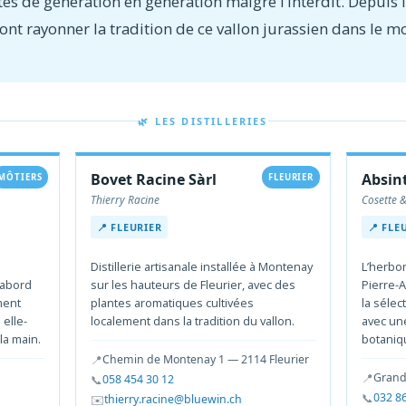
tes de génération en génération malgré l’interdit. Depuis 
font rayonner la tradition de ce vallon jurassien dans le m
🌿 LES DISTILLERIES
Bovet Racine Sàrl
Absint
MÔTIERS
FLEURIER
Thierry Racine
Cosette &
📍 FLEURIER
📍 FLE
Distillerie artisanale installée à Montenay
L’herbo
’abord
sur les hauteurs de Fleurier, avec des
Pierre-A
ment
plantes aromatiques cultivées
la sélec
 elle-
localement dans la tradition du vallon.
avec un
la main.
botaniq
📍
Chemin de Montenay 1 — 2114 Fleurier
📍
Grand
📞
058 454 30 12
📞
032 8
✉️
thierry.racine@bluewin.ch