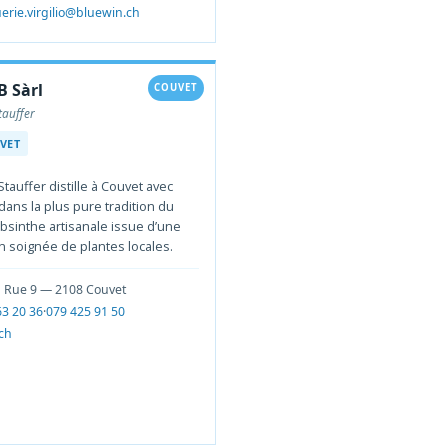
erie.virgilio@bluewin.ch
B Sàrl
COUVET
tauffer
VET
Stauffer distille à Couvet avec
dans la plus pure tradition du
Absinthe artisanale issue d’une
n soignée de plantes locales.
 Rue 9 — 2108 Couvet
63 20 36
·
079 425 91 50
.ch