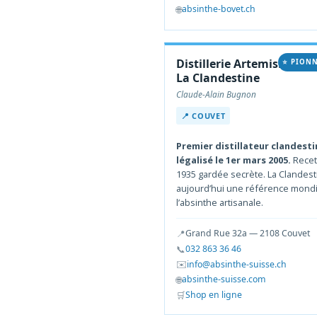
🌐
absinthe-bovet.ch
Distillerie Artemisia —
⭐ PIONN
La Clandestine
Claude-Alain Bugnon
📍 COUVET
Premier distillateur clandesti
légalisé le 1er mars 2005.
Recet
1935 gardée secrète. La Clandest
aujourd’hui une référence mondi
l’absinthe artisanale.
📍
Grand Rue 32a — 2108 Couvet
📞
032 863 36 46
✉️
info@absinthe-suisse.ch
🌐
absinthe-suisse.com
🛒
Shop en ligne