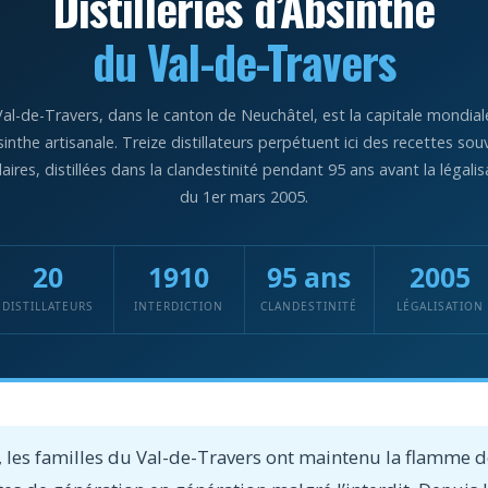
Distilleries d’Absinthe
du Val-de-Travers
Val-de-Travers, dans le canton de Neuchâtel, est la capitale mondial
bsinthe artisanale. Treize distillateurs perpétuent ici des recettes sou
laires, distillées dans la clandestinité pendant 95 ans avant la légalis
du 1er mars 2005.
20
1910
95 ans
2005
DISTILLATEURS
INTERDICTION
CLANDESTINITÉ
LÉGALISATION
, les familles du Val-de-Travers ont maintenu la flamme de