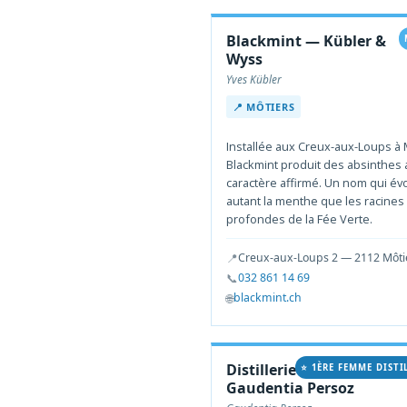
Blackmint — Kübler &
Wyss
Yves Kübler
📍 MÔTIERS
Installée aux Creux-aux-Loups à 
Blackmint produit des absinthes 
caractère affirmé. Un nom qui é
autant la menthe que les racines
profondes de la Fée Verte.
📍
Creux-aux-Loups 2 — 2112 Môti
📞
032 861 14 69
🌐
blackmint.ch
Distillerie La P’tite —
⭐ 1ÈRE FEMME DISTI
Gaudentia Persoz