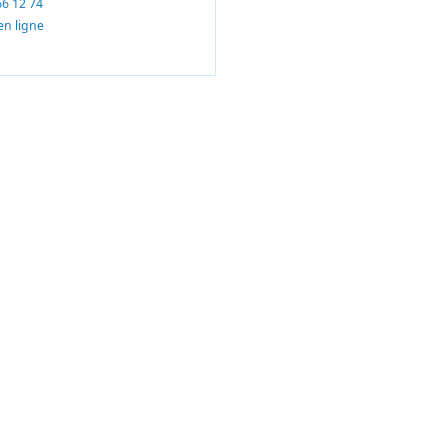
66 12 74
en ligne