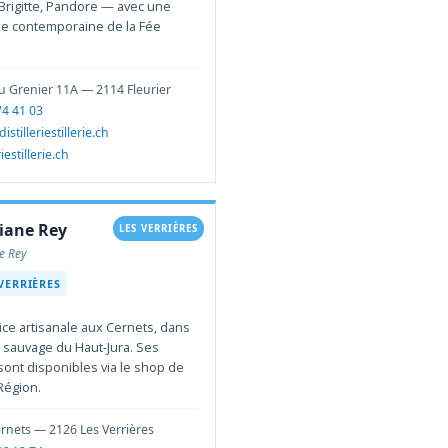
rigitte, Pandore — avec une
e contemporaine de la Fée
u Grenier 11A — 2114 Fleurier
74 41 03
istilleriestillerie.ch
riestillerie.ch
tiane Rey
LES VERRIÈRES
ne Rey
 VERRIÈRES
trice artisanale aux Cernets, dans
r sauvage du Haut-Jura. Ses
sont disponibles via le shop de
Région.
rnets — 2126 Les Verrières