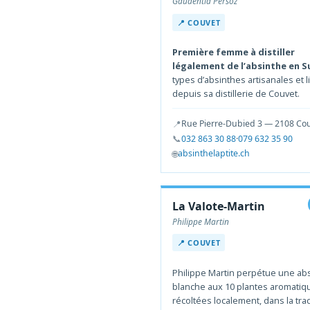
Gaudentia Persoz
📍 COUVET
Première femme à distiller
légalement de l’absinthe en S
types d’absinthes artisanales et 
depuis sa distillerie de Couvet.
📍
Rue Pierre-Dubied 3 — 2108 Co
📞
032 863 30 88
·
079 632 35 90
🌐
absinthelaptite.ch
La Valote-Martin
Philippe Martin
📍 COUVET
Philippe Martin perpétue une ab
blanche aux 10 plantes aromatiq
récoltées localement, dans la trad