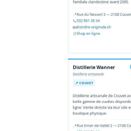
familiale clandestine avant 2005.
📍
Rue du Nessert 3 — 2108 Couve
📞
032 861 26 54
🌐
absinthe-originale.ch
🛒
Shop en ligne
Distillerie Wanner
Distillerie artisanale
📍 COUVET
Distillerie artisanale de Couvet a
belle gamme de cuvées disponib
ligne. Vente directe via leur site e
boutique physique.
📍
Rue Emer-de-Vattel 2 — 2108 C