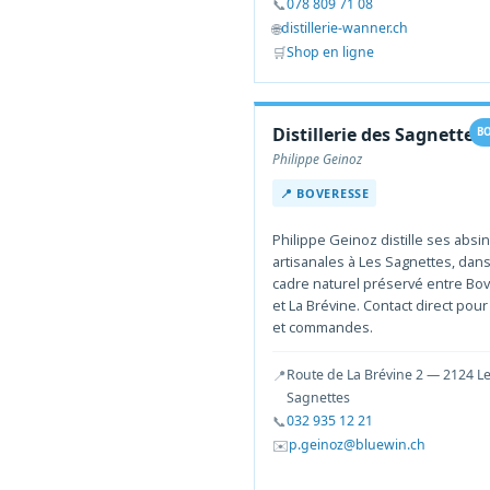
📞
078 809 71 08
🌐
distillerie-wanner.ch
🛒
Shop en ligne
Distillerie des Sagnettes
B
Philippe Geinoz
📍 BOVERESSE
Philippe Geinoz distille ses absi
artisanales à Les Sagnettes, dan
cadre naturel préservé entre Bo
et La Brévine. Contact direct pour 
et commandes.
📍
Route de La Brévine 2 — 2124 L
Sagnettes
📞
032 935 12 21
✉️
p.geinoz@bluewin.ch