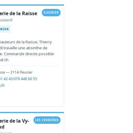
lerie de la Raisse
FLEURIER
uizzardi
URIER
hauteurs de la Raisse, Thierry
i travaille une absinthe de
re. Commande directe possible
val.ch.
sse — 2114 Fleurier
61 42 43
·
079 448 60 55
l.ch
lerie de la Vy-
LES VERRIÈRES
ud