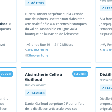
René Jea
📍 MÔTIERS
📍 LES
Lucien Fornoni perpétue sur la Grande-
Rue de Môtiers une tradition d’absinthe
À la fro
uisse.
8
artisanale fidèle aux recettes historiques
Jeanjaqu
liqueurs
du vallon. Disponible en ligne via la
l’emprei
boutique de la Maison de l’Absinthe.
air pur 
📍
📍
uvet
Grande Rue 19 — 2112 Môtiers
Vy-Pe
📞
📞
032 861 38 39
032 8
🛒
Shop en ligne
Absintherie Celle à
Distill
COUVET
FLEURIER
Guilloud
Distilleri
Daniel Guilloud
📍 FLE
📍 FLEURIER
sinthe
Distille
ues
Daniel Guilloud perpétue à Fleurier l’art
proposa
ition
de la distillation artisanale avec ses
origina