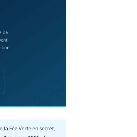
e de
vent
ation
 la Fée Verte en secret,