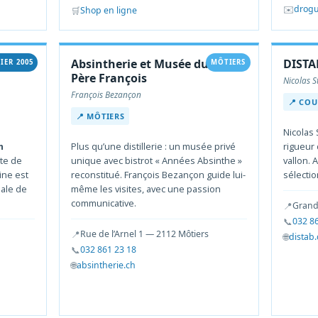
✉️
drogu
🛒
Shop en ligne
Absintherie et Musée du
DISTA
IER 2005
MÔTIERS
Père François
Nicolas S
François Bezançon
📍 COU
📍 MÔTIERS
Nicolas 
n
Plus qu’une distillerie : un musée privé
rigueur 
te de
unique avec bistrot « Années Absinthe »
vallon. 
ine est
reconstitué. François Bezançon guide lui-
sélectio
ale de
même les visites, avec une passion
communicative.
📍
Grand
📞
032 8
📍
Rue de l’Arnel 1 — 2112 Môtiers
🌐
distab
📞
032 861 23 18
🌐
absintherie.ch