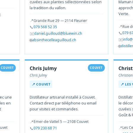
cuvées aux plantes sélectionnées selon
Maman B
la tradition du vallon.
approch
Verte.
t
📍
Grande Rue 29 — 2114 Fleurier
📍
Rue d
📞
079 568 52 35
📞
079 6
✉️
daniel.guilloud@bluewin.ch
✉️
info@d
🌐
absinthecelleaguilloud.ch
🌐
distille
Chris Julmy
Chris
COUVET
COUVET
Chris Julmy
Christia
📍 COUVET
📍 LES
vec une
Distillateur artisanal installé à Couvet.
Distilla
les en
Contact direct par téléphone ou email
le déco
t
pour visites et commandes.
cuvées 
Goût & 
📍
Emer-de-Vattel 5 — 2108 Couvet
📍
ouvet
Les Ce
📞
079 230 68 71