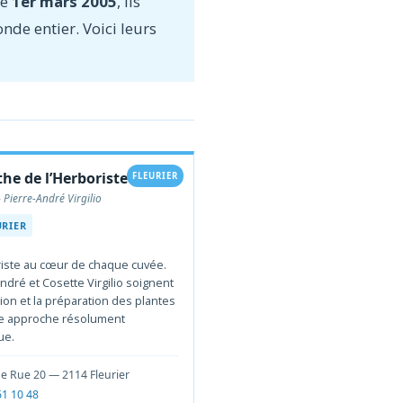
le
1er mars 2005
, ils
onde entier. Voici leurs
he de l’Herboriste
FLEURIER
 Pierre-André Virgilio
URIER
riste au cœur de chaque cuvée.
ndré et Cosette Virgilio soignent
tion et la préparation des plantes
e approche résolument
ue.
e Rue 20 — 2114 Fleurier
61 10 48