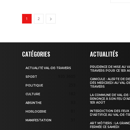
1
2
CATÉGORIES
ACTUALITÉS
PRUDENCE DE MISE AU V
ACTUALITÉ VAL-DE-TRAVERS
TRAVERS POUR CE 1ER 
935
3605
SPORT
CANICULE : ALERTE DE D
DÈS MERCREDI AU VAL-D
253
POLITIQUE
TRAVERS
182
CULTURE
LA COMMUNE DE VAL-DE
RENONCE À SON FEU D’AR
83
1ER AOÛT
ABSINTHE
81
INTERDICTION DES FEUX
HORLOGERIE
D’ARTIFICE AU VAL-DE-T
51
MANIFESTATION
ART MÔTIERS : LA GRAN
FERMÉE CE SAMEDI