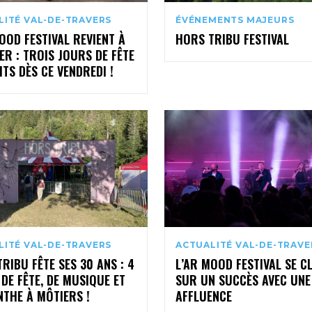
LITÉ VAL-DE-TRAVERS
ÉVÉNEMENTS MAJEURS
OOD FESTIVAL REVIENT À
HORS TRIBU FESTIVAL
ER : TROIS JOURS DE FÊTE
TS DÈS CE VENDREDI !
LITÉ VAL-DE-TRAVERS
ACTUALITÉ VAL-DE-TRAVE
RIBU FÊTE SES 30 ANS : 4
L’AR MOOD FESTIVAL SE C
DE FÊTE, DE MUSIQUE ET
SUR UN SUCCÈS AVEC UNE
NTHE À MÔTIERS !
AFFLUENCE