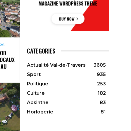
RS
CATEGORIES
OOD
LOCAUX
Actualité Val-de-Travers
3605
 AU
Sport
935
Politique
253
Culture
182
Absinthe
83
Horlogerie
81