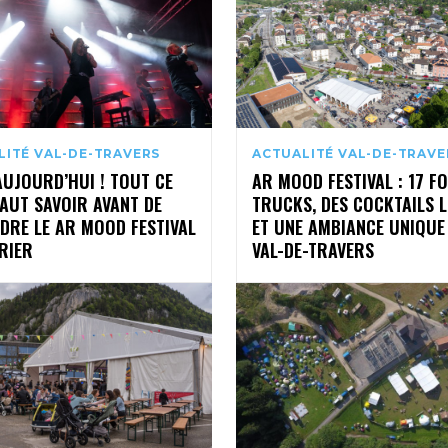
LITÉ VAL-DE-TRAVERS
ACTUALITÉ VAL-DE-TRAVE
AUJOURD’HUI ! TOUT CE
AR MOOD FESTIVAL : 17 F
FAUT SAVOIR AVANT DE
TRUCKS, DES COCKTAILS 
DRE LE AR MOOD FESTIVAL
ET UNE AMBIANCE UNIQUE
RIER
VAL-DE-TRAVERS