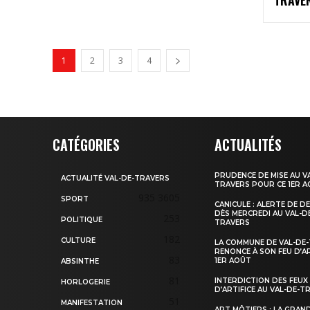
1
2
3
4
CATÉGORIES
ACTUALITÉS
PRUDENCE DE MISE AU V
ACTUALITÉ VAL-DE-TRAVERS
TRAVERS POUR CE 1ER 
935
3605
SPORT
CANICULE : ALERTE DE D
DÈS MERCREDI AU VAL-D
253
POLITIQUE
TRAVERS
182
CULTURE
LA COMMUNE DE VAL-DE
RENONCE À SON FEU D’AR
83
1ER AOÛT
ABSINTHE
81
INTERDICTION DES FEUX
HORLOGERIE
D’ARTIFICE AU VAL-DE-T
51
MANIFESTATION
ART MÔTIERS : LA GRAN