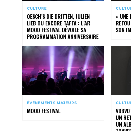
CULTURE
CULTU
OESCH’S DIE DRITTEN, JULIEN
« UNE 
LIEB OU ENCORE TAFTA : L’AR
RETOU
MOOD FESTIVAL DÉVOILE SA
SON I
PROGRAMMATION ANNIVERSAIRE
ÉVÉNEMENTS MAJEURS
CULTU
MOOD FESTIVAL
VDBVDT
UN RE
UN AL
TRAVE