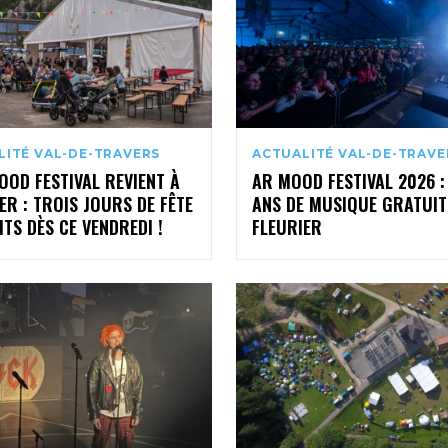
LITÉ VAL-DE-TRAVERS
ACTUALITÉ VAL-DE-TRAVE
OOD FESTIVAL REVIENT À
AR MOOD FESTIVAL 2026 :
ER : TROIS JOURS DE FÊTE
ANS DE MUSIQUE GRATUIT
TS DÈS CE VENDREDI !
FLEURIER