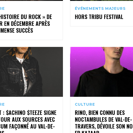
RE
ÉVÉNEMENTS MAJEURS
HISTOIRE DU ROCK » DE
HORS TRIBU FESTIVAL
R EN DÉCEMBRE APRÈS
MMENSE SUCCÈS
RE
CULTURE
 : $ACHINO $TEEZE SIGNE
RINO, BIEN CONNU DES
TOUR AUX SOURCES AVEC
NOCTAMBULES DE VAL-DE-
BUM FAÇONNÉ AU VAL-DE-
TRAVERS, DÉVOILE SON N
RS
EP KAZAAR