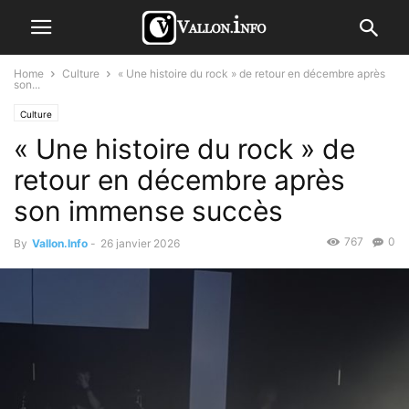
Home
Culture
« Une histoire du rock » de retour en décembre après
son...
Culture
« Une histoire du rock » de
retour en décembre après
son immense succès
767
0
By
Vallon.Info
-
26 janvier 2026