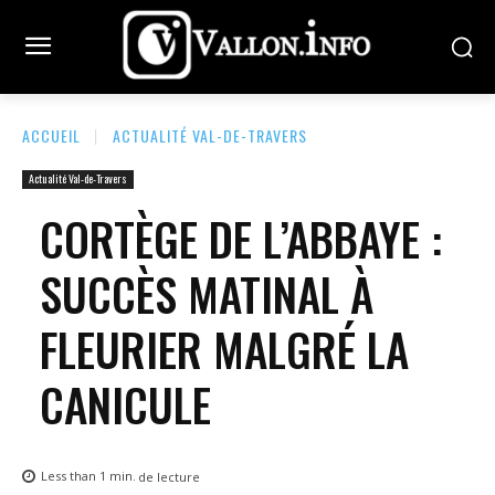
ACCUEIL
ACTUALITÉ VAL-DE-TRAVERS
Actualité Val-de-Travers
CORTÈGE DE L’ABBAYE :
SUCCÈS MATINAL À
FLEURIER MALGRÉ LA
CANICULE
Less than 1
min.
de lecture