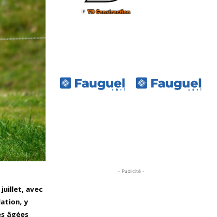
- Publicité -
uillet, avec
ation, y
es âgées