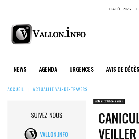
8 AOÛT 2026
C
NEWS
AGENDA
URGENCES
AVIS DE DÉCÈ
ACCUEIL
ACTUALITÉ VAL-DE-TRAVERS
Actualité Val-de-Travers
CANICUL
SUIVEZ-NOUS
VEILLER
VALLON.INFO