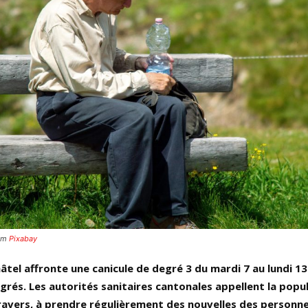
om
Pixabay
tel affronte une canicule de degré 3 du mardi 7 au lundi 13 j
grés. Les autorités sanitaires cantonales appellent la popul
ravers, à prendre régulièrement des nouvelles des personn