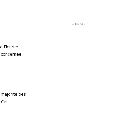
- Publicité -
e Fleurier,
t concernée
 majorité des
. Ces