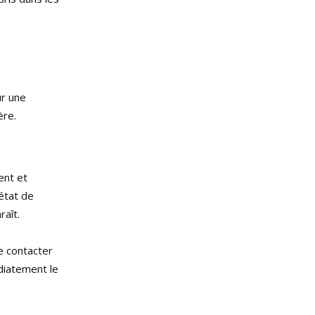
ur une
ère.
ent et
’état de
raît.
e contacter
édiatement le