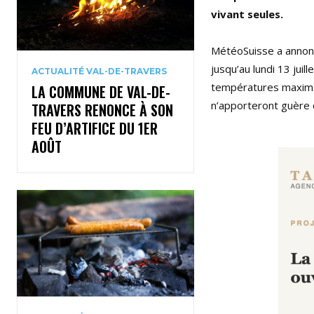
vivant seules.
MétéoSuisse a annoncé
jusqu’au lundi 13 jui
ACTUALITÉ VAL-DE-TRAVERS
températures maximal
LA COMMUNE DE VAL-DE-
n’apporteront guère 
TRAVERS RENONCE À SON
FEU D’ARTIFICE DU 1ER
AOÛT