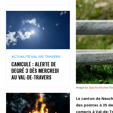
ACTUALITÉ VAL-DE-TRAVERS
CANICULE : ALERTE DE
DEGRÉ 3 DÈS MERCREDI
AU VAL-DE-TRAVERS
Image by
Sascha Kircher
fr
Le canton de Neuchâ
des pointes à 35 de
compris à Val-de-T