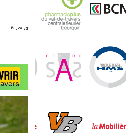
0
221