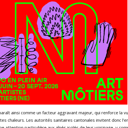
paraît ainsi comme un facteur aggravant majeur, qui renforce la vu
tes chaleurs. Les autorités sanitaires cantonales invitent donc l’
ne attention particulière aux aînés isolés de leur voisinage, y com