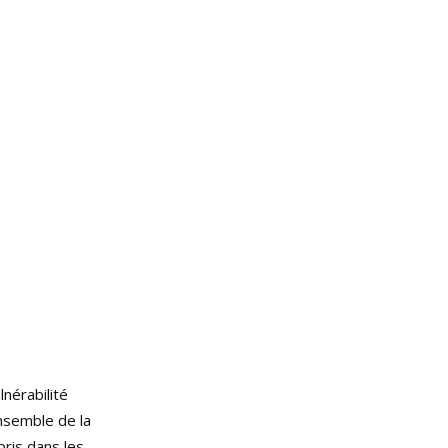
lnérabilité
ensemble de la
pris dans les