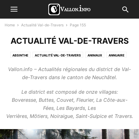
Home
Actualité Val-de-Travers
Page 155
ACTUALITÉ VAL-DE-TRAVERS
ABSINTHE
ACTUALITÉ VAL-DE-TRAVERS
ANIMAUX
ANNUAIRE
ART
AUTOMOBILE
AVIS DE DÉCÈS
BALLADES
Vallon.info – Actualités régionales du district de Val-
CONTENU SPONSORISÉ
COURRIER DU VAL-DETRAVERS HEBDO
de-Travers dans le canton de Neuchâtel.
CULTURE
ENFANTS
ENTREPRISES
FLUX INSTAGRAM
GASTRONOMIE
HÉBERGEMENT
HORLOGERIE
HUMOUR
Le district est composé de onze villages:
INTERNET
LETTRES OUVERTES
LIENS_BLA
LIFESTYLE
Boveresse, Buttes, Couvet, Fleurier, La Côte-aux-
MANIFESTATION
NAISSANCES
NATURE
NON CLASSÉ
Fées, Les Bayards, Les
PERSONNALITÉS
PHOTOS
POLITIQUE
PUBLIREPORTAGE
Verrières, Môtiers, Noiraigue, Saint-Sulpice et Travers.
RÉGION VAL-DE-TRAVERS
REGISTRE DU COMMERCE
SITE VALLON.INFO
SPORT
TOURISME
TWEETS
URGENCES
VAL-DE-TRAVERS