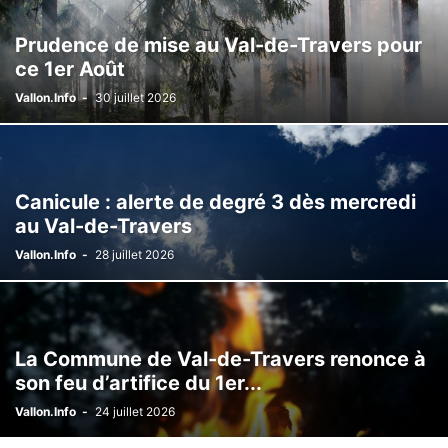
Prudence de mise au Val-de-Travers pour
ce 1er Août
Vallon.Info
-
30 juillet 2026
Canicule : alerte de degré 3 dès mercredi
au Val-de-Travers
Vallon.Info
-
28 juillet 2026
La Commune de Val-de-Travers renonce à
son feu d’artifice du 1er...
Vallon.Info
-
24 juillet 2026