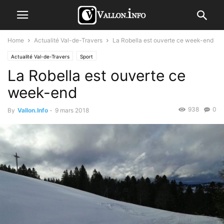
Home
Actualité Val-de-Travers
La Robella est ouverte ce week-end
Actualité Val-de-Travers
Sport
La Robella est ouverte ce
week-end
938
0
By
Vallon.Info
-
9 mars 2018