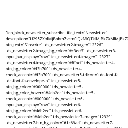
[tdn_block_newsletter_subscribe title_text="Newsletter"
description="U295ZXolMjBpbmZvcm0lQzMlQTklMjBkZXMlMjB
btn_text="S'inscrire" tds_newsletter2-image="12326"
tds_newsletter2-image_bg_color="#c3ecff" tds_newsletter3-
input_bar_display="row" tds_newsletter4-image="12327"
tds_newsletter4-image_bg_color="#fffbcf" tds_newsletter4-
btn_bg_color="#f3b700" tds_newsletter4-
check_accent="#f3b700" tds_newsletter5-tdicon="tdc-font-fa
tdc-font-fa-envelope-o" tds_newsletter5-
btn_bg_color="#000000" tds_newsletter5-
btn_bg_color_hover="#4db2ec" tds_newsletter5-
check_accent="#000000" tds_newsletter6-
input_bar_display="row" tds_newsletter6-
btn_bg_color="#4db2ec" tds_newsletter6-
check_accent="#4db2ec" tds_newsletter7-image="12329"
tds_newsletter7-btn_bg_color="#1c69ad" tds_newsletter7-