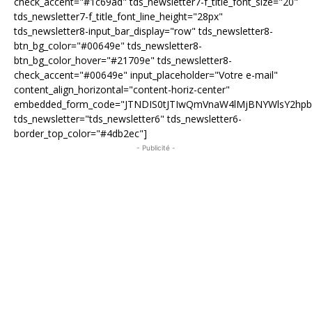
check_accent="#1c69ad" tds_newsletter7-f_title_font_size="20"
tds_newsletter7-f_title_font_line_height="28px"
tds_newsletter8-input_bar_display="row" tds_newsletter8-
btn_bg_color="#00649e" tds_newsletter8-
btn_bg_color_hover="#21709e" tds_newsletter8-
check_accent="#00649e" input_placeholder="Votre e-mail"
content_align_horizontal="content-horiz-center"
embedded_form_code="JTNDIS0tJTIwQmVnaW4lMjBNYWlsY2hp
tds_newsletter="tds_newsletter6" tds_newsletter6-
border_top_color="#4db2ec"]
- Publicité -