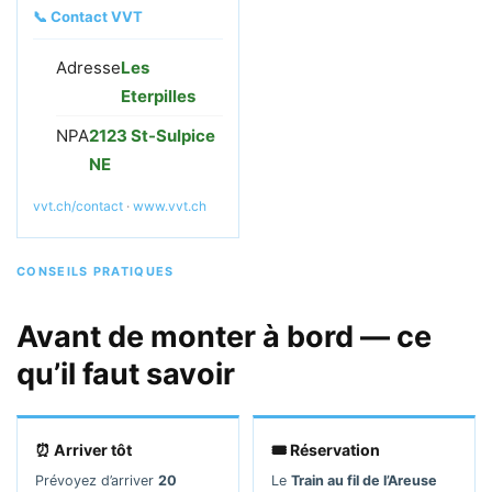
📞 Contact VVT
Adresse
Les
Eterpilles
NPA
2123 St-Sulpice
NE
vvt.ch/contact
·
www.vvt.ch
CONSEILS PRATIQUES
Avant de monter à bord — ce
qu’il faut savoir
⏰ Arriver tôt
🎟 Réservation
Prévoyez d’arriver
20
Le
Train au fil de l’Areuse