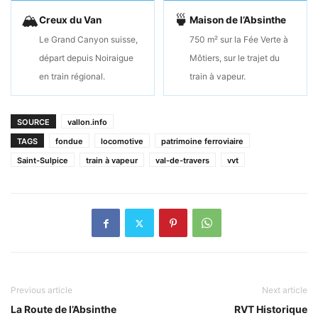
🏔
🍵
Creux du Van
Maison de l’Absinthe
Le Grand Canyon suisse,
750 m² sur la Fée Verte à
départ depuis Noiraigue
Môtiers, sur le trajet du
en train régional.
train à vapeur.
SOURCE
vallon.info
TAGS
fondue
locomotive
patrimoine ferroviaire
Saint-Sulpice
train à vapeur
val-de-travers
vvt
Previous article
Next article
La Route de l’Absinthe
RVT Historique