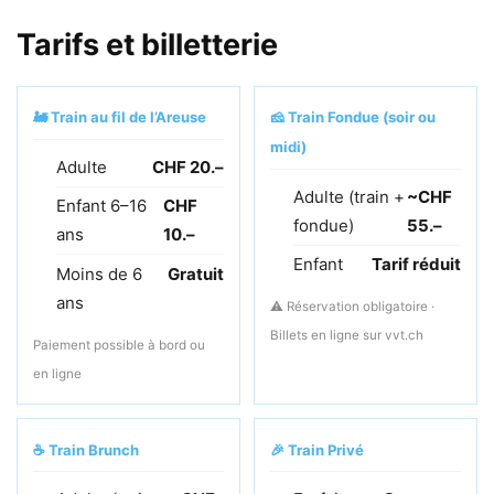
Tarifs et billetterie
🚂 Train au fil de l’Areuse
🧀 Train Fondue (soir ou
midi)
Adulte
CHF 20.–
Adulte (train +
~CHF
Enfant 6–16
CHF
fondue)
55.–
ans
10.–
Enfant
Tarif réduit
Moins de 6
Gratuit
ans
⚠️ Réservation obligatoire ·
Billets en ligne sur vvt.ch
Paiement possible à bord ou
en ligne
☕ Train Brunch
🎉 Train Privé