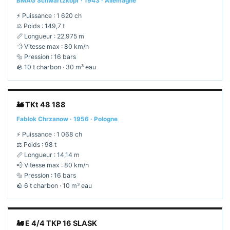
BMAG Schwartzkopf · 1943 · Allemagne
⚡ Puissance : 1 620 ch
⚖️ Poids : 149,7 t
📏 Longueur : 22,975 m
💨 Vitesse max : 80 km/h
🔩 Pression : 16 bars
🪨 10 t charbon · 30 m³ eau
🚂 TKt 48 188
Fablok Chrzanow · 1956 · Pologne
⚡ Puissance : 1 068 ch
⚖️ Poids : 98 t
📏 Longueur : 14,14 m
💨 Vitesse max : 80 km/h
🔩 Pression : 16 bars
🪨 6 t charbon · 10 m³ eau
🚂 E 4/4 TKP 16 SLASK