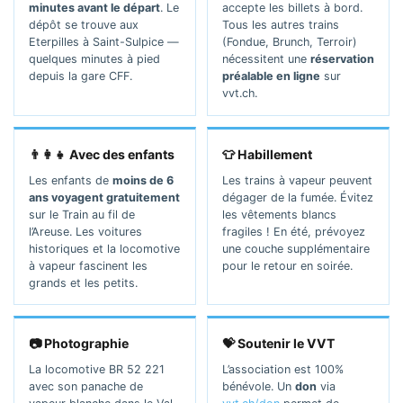
minutes avant le départ
. Le
accepte les billets à bord.
dépôt se trouve aux
Tous les autres trains
Eterpilles à Saint-Sulpice —
(Fondue, Brunch, Terroir)
quelques minutes à pied
nécessitent une
réservation
depuis la gare CFF.
préalable en ligne
sur
vvt.ch.
👨‍👩‍👧 Avec des enfants
👕 Habillement
Les enfants de
moins de 6
Les trains à vapeur peuvent
ans voyagent gratuitement
dégager de la fumée. Évitez
sur le Train au fil de
les vêtements blancs
l’Areuse. Les voitures
fragiles ! En été, prévoyez
historiques et la locomotive
une couche supplémentaire
à vapeur fascinent les
pour le retour en soirée.
grands et les petits.
📷 Photographie
💝 Soutenir le VVT
La locomotive BR 52 221
L’association est 100%
avec son panache de
bénévole. Un
don
via