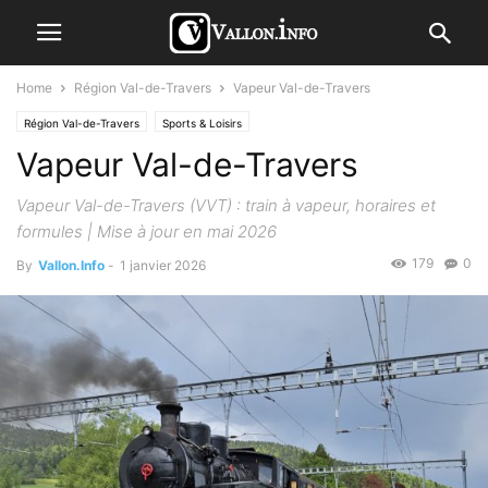
Home
Région Val-de-Travers
Vapeur Val-de-Travers
Région Val-de-Travers
Sports & Loisirs
Vapeur Val-de-Travers
Vapeur Val-de-Travers (VVT) : train à vapeur, horaires et
formules | Mise à jour en mai 2026
179
0
By
Vallon.Info
-
1 janvier 2026