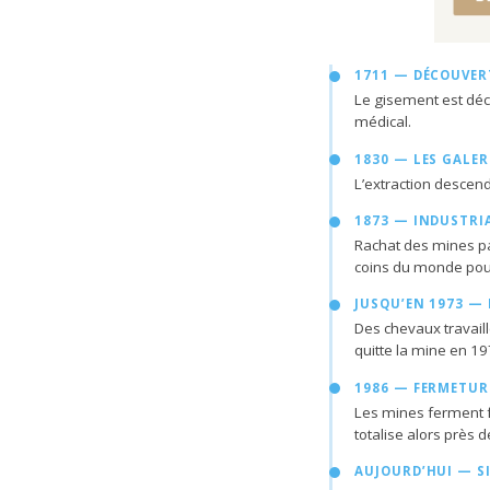
1711 — DÉCOUVER
Le gisement est déco
médical.
1830 — LES GALER
L’extraction descen
1873 — INDUSTRI
Rachat des mines pa
coins du monde pour
JUSQU’EN 1973 —
Des chevaux travail
quitte la mine en 1
1986 — FERMETUR
Les mines ferment fa
totalise alors près 
AUJOURD’HUI — S