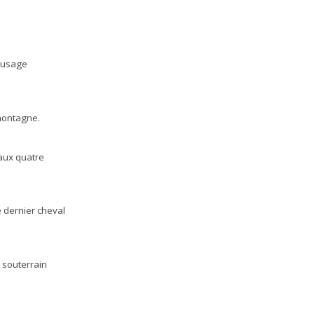
à usage
montagne.
 aux quatre
 dernier cheval
u souterrain