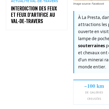
ACTUALITÉ VAL-DE-TRAVERS
Image source: Facebook
INTERDICTION DES FEUX
ET FEUX D’ARTIFICE AU
À La Presta, dan
VAL-DE-TRAVERS
attractions les
ouverte en visi
lampe de poche
souterraines
p
et chevaux ont 
d’un minerai ra
monde entier.
~100 km
DE GALERIES
CREUSÉES