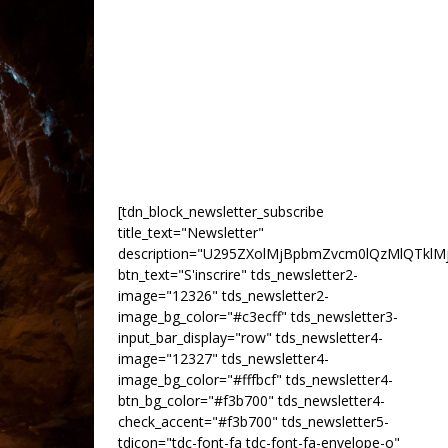
[tdn_block_newsletter_subscribe
title_text="Newsletter"
description="U295ZXolMjBpbmZvcm0lQzMlQTk
btn_text="S'inscrire" tds_newsletter2-
image="12326" tds_newsletter2-
image_bg_color="#c3ecff" tds_newsletter3-
input_bar_display="row" tds_newsletter4-
image="12327" tds_newsletter4-
image_bg_color="#fffbcf" tds_newsletter4-
btn_bg_color="#f3b700" tds_newsletter4-
check_accent="#f3b700" tds_newsletter5-
tdicon="tdc-font-fa tdc-font-fa-envelope-o"