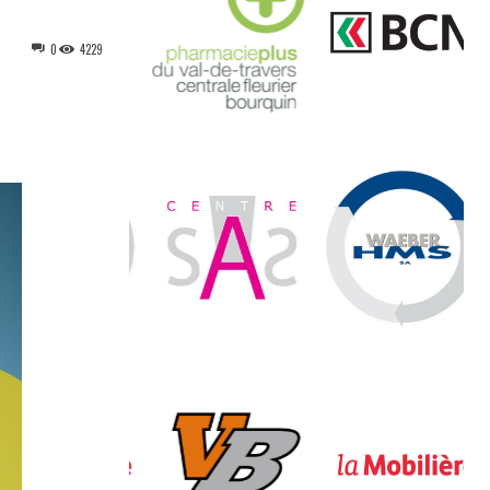
0
4229