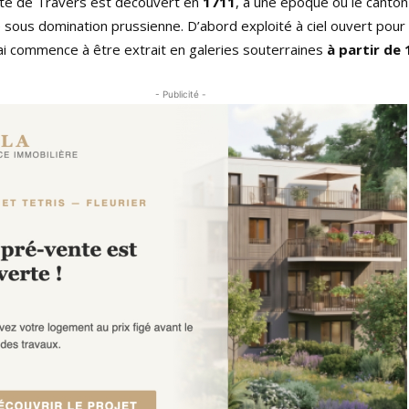
lte de Travers est découvert en
1711
, à une époque où le canto
 sous domination prussienne. D’abord exploité à ciel ouvert pour
rai commence à être extrait en galeries souterraines
à partir de
- Publicité -