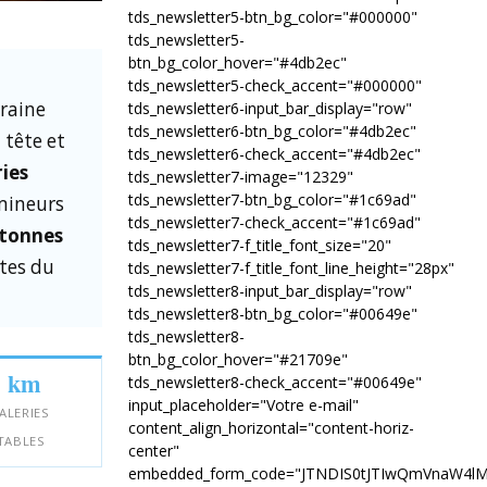
tds_newsletter5-btn_bg_color="#000000"
tds_newsletter5-
btn_bg_color_hover="#4db2ec"
tds_newsletter5-check_accent="#000000"
rraine
tds_newsletter6-input_bar_display="row"
tds_newsletter6-btn_bg_color="#4db2ec"
 tête et
tds_newsletter6-check_accent="#4db2ec"
ries
tds_newsletter7-image="12329"
tds_newsletter7-btn_bg_color="#1c69ad"
 mineurs
tds_newsletter7-check_accent="#1c69ad"
 tonnes
tds_newsletter7-f_title_font_size="20"
utes du
tds_newsletter7-f_title_font_line_height="28px"
tds_newsletter8-input_bar_display="row"
tds_newsletter8-btn_bg_color="#00649e"
tds_newsletter8-
btn_bg_color_hover="#21709e"
1 km
tds_newsletter8-check_accent="#00649e"
input_placeholder="Votre e-mail"
ALERIES
content_align_horizontal="content-horiz-
ITABLES
center"
embedded_form_code="JTNDIS0tJTIwQmVnaW4l