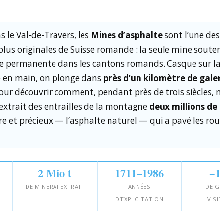
s le Val-de-Travers, les
Mines d’asphalte
sont l’une des
 plus originales de Suisse romande : la seule mine soute
te permanente dans les cantons romands. Casque sur la
 en main, on plonge dans
près d’un kilomètre de gale
our découvrir comment, pendant près de trois siècles,
extrait des entrailles de la montagne
deux millions de
re et précieux — l’asphalte naturel — qui a pavé les ro
2 Mio t
1711–1986
~
DE MINERAI EXTRAIT
ANNÉES
DE G
D’EXPLOITATION
VIS