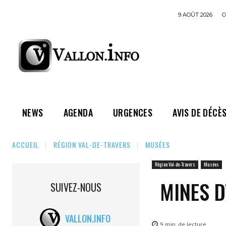
9 AOÛT 2026
C
NEWS
AGENDA
URGENCES
AVIS DE DÉCÈ
ACCUEIL
RÉGION VAL-DE-TRAVERS
MUSÉES
Région Val-de-Travers
Musées
MINES D
SUIVEZ-NOUS
VALLON.INFO
9
min.
de lecture