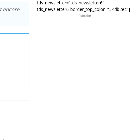
tds_newsletter="tds_newsletter6"
t encore
tds_newsletter6-border_top_color="#4db2ec"]
- Publicité -