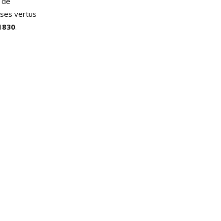
n de
 ses vertus
 1830
.