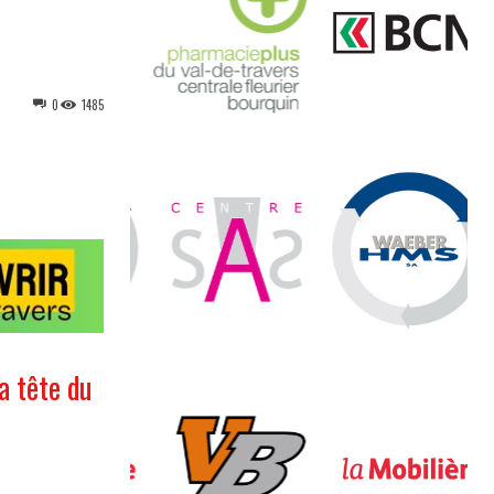
0
1485
a tête du