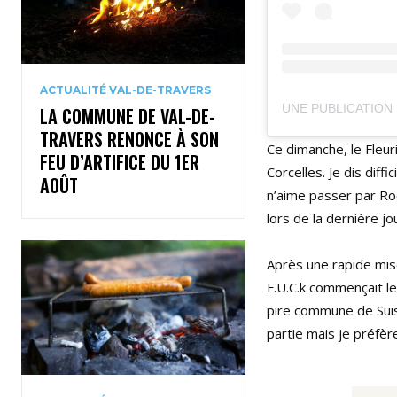
ACTUALITÉ VAL-DE-TRAVERS
UNE PUBLICATION 
LA COMMUNE DE VAL-DE-
TRAVERS RENONCE À SON
Ce dimanche, le Fleur
FEU D’ARTIFICE DU 1ER
Corcelles. Je dis diff
AOÛT
n’aime passer par Roc
lors de la dernière j
Après une rapide mis
F.U.C.k commençait le
pire commune de Suiss
partie mais je préfère