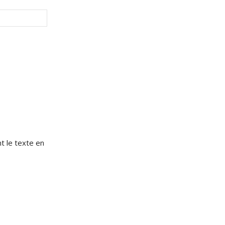
Site
:
e
t le texte en