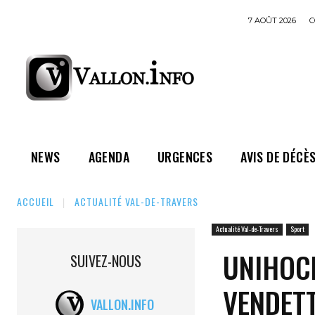
7 AOÛT 2026
C
NEWS
AGENDA
URGENCES
AVIS DE DÉCÈ
ACCUEIL
ACTUALITÉ VAL-DE-TRAVERS
Actualité Val-de-Travers
Sport
UNIHOCK
SUIVEZ-NOUS
VENDET
VALLON.INFO