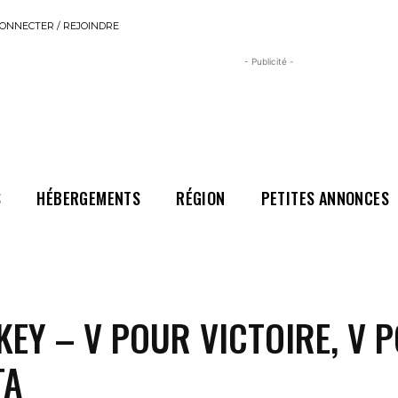
ONNECTER / REJOINDRE
- Publicité -
S
HÉBERGEMENTS
RÉGION
PETITES ANNONCES
EY – V POUR VICTOIRE, V 
TA