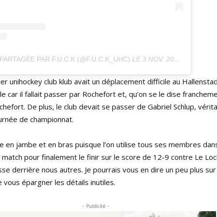
PARTAGÉE PAR F.U.C.K (@F.U.C.K_UHC)
LE
3 NOV. 2019 À 6 :23 PST
ier unihockey club klub avait un déplacement difficile au Hallenst
icile car il fallait passer par Rochefort et, qu’on se le dise franche
hefort. De plus, le club devait se passer de Gabriel Schlup, vérita
ournée de championnat.
e en jambe et en bras puisque l’on utilise tous ses membres dans
 match pour finalement le finir sur le score de 12-9 contre Le Lo
e derrière nous autres. Je pourrais vous en dire un peu plus sur 
 vous épargner les détails inutiles.
- Publicité -