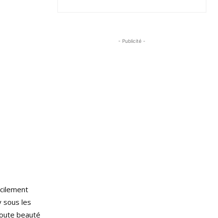
- Publicité -
acilement
 sous les
toute beauté