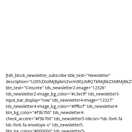
[tdn_block_newsletter_subscribe title_text="Newsletter"
description="U295ZXolMjBpbmZvcm0lQzMlQTklMjBkZXMlMjB
btn_text="S'inscrire" tds_newsletter2-image="12326"
tds_newsletter2-image_bg_color="#c3ecff" tds_newsletter3-
input_bar_display="row" tds_newsletter4-image="12327"
tds_newsletter4-image_bg_color="#fffbcf" tds_newsletter4-
btn_bg_color="#f3b700" tds_newsletter4-
check_accent="#f3b700" tds_newsletter5-tdicon="tdc-font-fa
tdc-font-fa-envelope-o" tds_newsletter5-
btn_bg_color="#000000" tds_newsletter5-