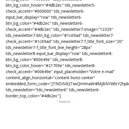
btn_bg_color_hover="#4db2ec" tds_newsletter5-
check_accent="#000000" tds_newsletter6-
input_bar_display="row" tds_newsletter6-
btn_bg_color="#4db2ec" tds_newsletter6-
check_accent="#4db2ec" tds_newsletter7-image="12329"
tds_newsletter7-btn_bg_color="#1c69ad" tds_newsletter7-
check_accent="#1c69ad" tds_newsletter7-f_title_font_size="20"
tds_newsletter7-f_title_font_line_height="28px"
tds_newsletter8-input_bar_display="row" tds_newsletter8-
btn_bg_color="#00649e" tds_newsletter8-
btn_bg_color_hover="#21709e" tds_newsletter8-
check_accent="#00649e" input_placeholder="Votre e-mail"
content_align_horizontal="content-horiz-center"
embedded_form_code="JTNDIS0tJTIwQmVnaW4lMjBNYWlsY2hp
tds_newsletter="tds_newsletter6" tds_newsletter6-
border_top_color="#4db2ec"]
- Publicité -