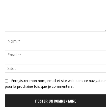
Commenter
:
N
:*
Ema
:*
Sit
:
Enregistrer mon nom, email et site web dans ce navigateur
pour la prochaine fois que je commenterai.