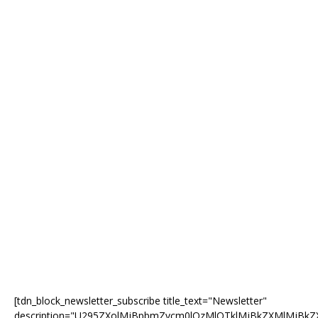
[tdn_block_newsletter_subscribe title_text="Newsletter"
description="U295ZXolMjBpbmZvcm0lQzMlQTklMjBkZXMlMjB