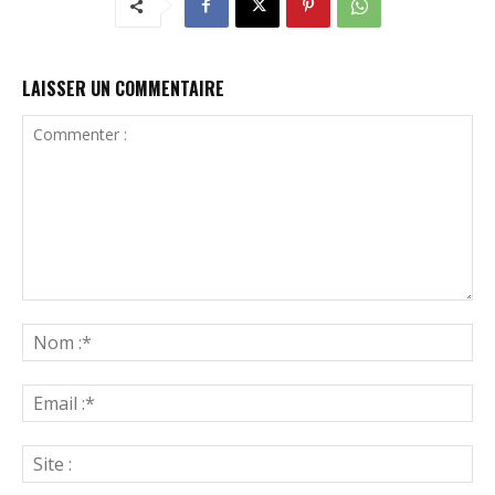
LAISSER UN COMMENTAIRE
Commenter
:
N
:*
Ema
:*
Sit
: