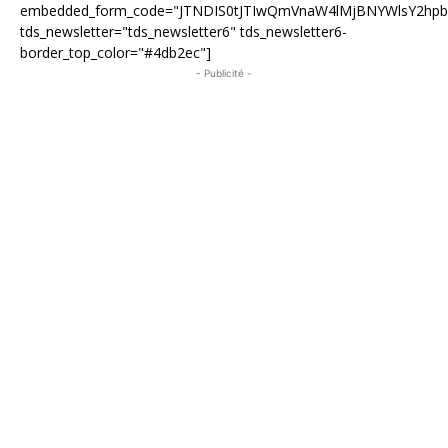
embedded_form_code="JTNDIS0tJTIwQmVnaW4lMjBNYWlsY2hp
tds_newsletter="tds_newsletter6" tds_newsletter6-
border_top_color="#4db2ec"]
- Publicité -