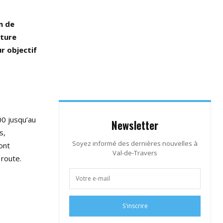
n de
eture
r objectif
00 jusqu’au
Newsletter
s,
Soyez informé des dernières nouvelles à
ont
Val-de-Travers
 route.
S'inscrire