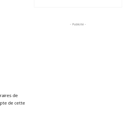
- Publicité -
éraires de
mpte de cette