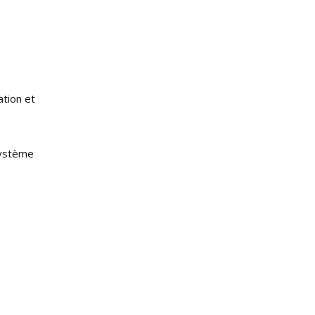
ation et
système