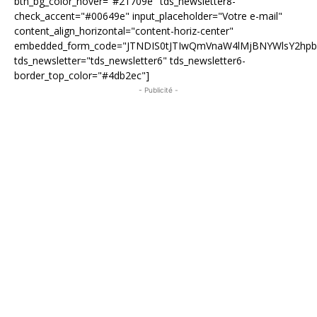
btn_bg_color_hover="#21709e" tds_newsletter8-
check_accent="#00649e" input_placeholder="Votre e-mail"
content_align_horizontal="content-horiz-center"
embedded_form_code="JTNDIS0tJTIwQmVnaW4lMjBNYWlsY2hp
tds_newsletter="tds_newsletter6" tds_newsletter6-
border_top_color="#4db2ec"]
- Publicité -