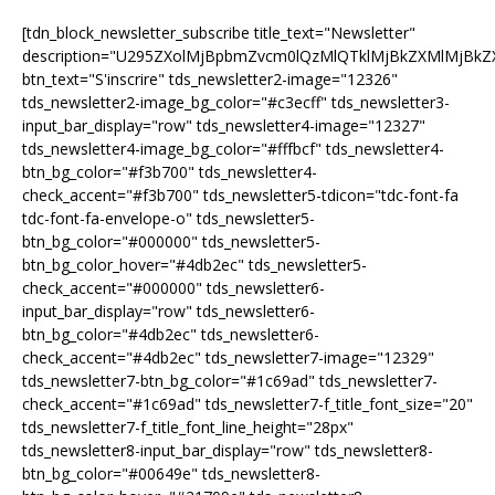
[tdn_block_newsletter_subscribe title_text="Newsletter"
description="U295ZXolMjBpbmZvcm0lQzMlQTklMjBkZXMlMjB
btn_text="S'inscrire" tds_newsletter2-image="12326"
tds_newsletter2-image_bg_color="#c3ecff" tds_newsletter3-
input_bar_display="row" tds_newsletter4-image="12327"
tds_newsletter4-image_bg_color="#fffbcf" tds_newsletter4-
btn_bg_color="#f3b700" tds_newsletter4-
check_accent="#f3b700" tds_newsletter5-tdicon="tdc-font-fa
tdc-font-fa-envelope-o" tds_newsletter5-
btn_bg_color="#000000" tds_newsletter5-
btn_bg_color_hover="#4db2ec" tds_newsletter5-
check_accent="#000000" tds_newsletter6-
input_bar_display="row" tds_newsletter6-
btn_bg_color="#4db2ec" tds_newsletter6-
check_accent="#4db2ec" tds_newsletter7-image="12329"
tds_newsletter7-btn_bg_color="#1c69ad" tds_newsletter7-
check_accent="#1c69ad" tds_newsletter7-f_title_font_size="20"
tds_newsletter7-f_title_font_line_height="28px"
tds_newsletter8-input_bar_display="row" tds_newsletter8-
btn_bg_color="#00649e" tds_newsletter8-