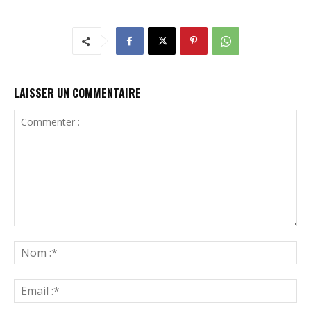
LAISSER UN COMMENTAIRE
Commenter
:
N
:*
Ema
:*