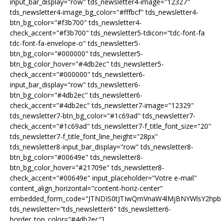
input_bar_display="row" tds_newsletter4-image="12327"
tds_newsletter4-image_bg_color="#fffbcf" tds_newsletter4-
btn_bg_color="#f3b700" tds_newsletter4-
check_accent="#f3b700" tds_newsletter5-tdicon="tdc-font-fa
tdc-font-fa-envelope-o" tds_newsletter5-
btn_bg_color="#000000" tds_newsletter5-
btn_bg_color_hover="#4db2ec" tds_newsletter5-
check_accent="#000000" tds_newsletter6-
input_bar_display="row" tds_newsletter6-
btn_bg_color="#4db2ec" tds_newsletter6-
check_accent="#4db2ec" tds_newsletter7-image="12329"
tds_newsletter7-btn_bg_color="#1c69ad" tds_newsletter7-
check_accent="#1c69ad" tds_newsletter7-f_title_font_size="20"
tds_newsletter7-f_title_font_line_height="28px"
tds_newsletter8-input_bar_display="row" tds_newsletter8-
btn_bg_color="#00649e" tds_newsletter8-
btn_bg_color_hover="#21709e" tds_newsletter8-
check_accent="#00649e" input_placeholder="Votre e-mail"
content_align_horizontal="content-horiz-center"
embedded_form_code="JTNDIS0tJTIwQmVnaW4lMjBNYWlsY2hp
tds_newsletter="tds_newsletter6" tds_newsletter6-
border_top_color="#4db2ec"]