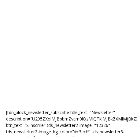
[tdn_block_newsletter_subscribe title_text="Newsletter"
description="U295ZXolMjBpbmZvcm0lQzMlQTklMjBkZXMlMjB
btn_text="S'inscrire" tds_newsletter2-image="12326"
tds_newsletter2-image_bg_color="#c3ecff" tds_newsletter3-