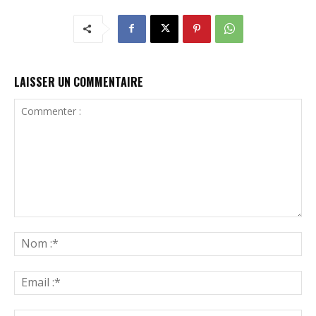
LAISSER UN COMMENTAIRE
Commenter
:
N
:*
Ema
:*