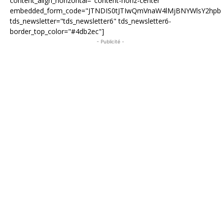
content_align_horizontal="content-horiz-center"
embedded_form_code="JTNDIS0tJTIwQmVnaW4lMjBNYWlsY2hp
tds_newsletter="tds_newsletter6" tds_newsletter6-
border_top_color="#4db2ec"]
- Publicité -