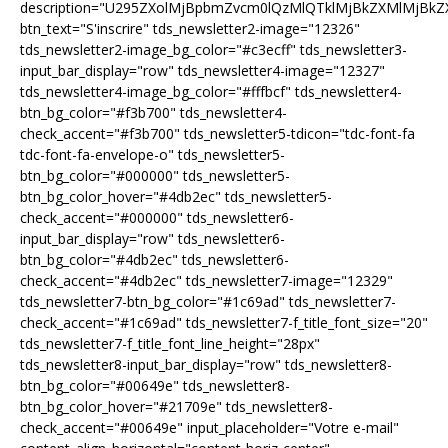
description="U295ZXolMjBpbmZvcm0lQzMlQTklMjBkZXMlMjB
btn_text="S'inscrire" tds_newsletter2-image="12326"
tds_newsletter2-image_bg_color="#c3ecff" tds_newsletter3-
input_bar_display="row" tds_newsletter4-image="12327"
tds_newsletter4-image_bg_color="#fffbcf" tds_newsletter4-
btn_bg_color="#f3b700" tds_newsletter4-
check_accent="#f3b700" tds_newsletter5-tdicon="tdc-font-fa
tdc-font-fa-envelope-o" tds_newsletter5-
btn_bg_color="#000000" tds_newsletter5-
btn_bg_color_hover="#4db2ec" tds_newsletter5-
check_accent="#000000" tds_newsletter6-
input_bar_display="row" tds_newsletter6-
btn_bg_color="#4db2ec" tds_newsletter6-
check_accent="#4db2ec" tds_newsletter7-image="12329"
tds_newsletter7-btn_bg_color="#1c69ad" tds_newsletter7-
check_accent="#1c69ad" tds_newsletter7-f_title_font_size="20"
tds_newsletter7-f_title_font_line_height="28px"
tds_newsletter8-input_bar_display="row" tds_newsletter8-
btn_bg_color="#00649e" tds_newsletter8-
btn_bg_color_hover="#21709e" tds_newsletter8-
check_accent="#00649e" input_placeholder="Votre e-mail"