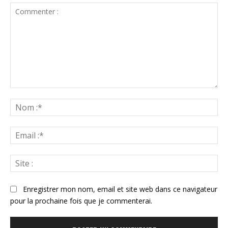
Commenter
:
N
:*
Ema
:*
Sit
:
Enregistrer mon nom, email et site web dans ce navigateur
pour la prochaine fois que je commenterai.