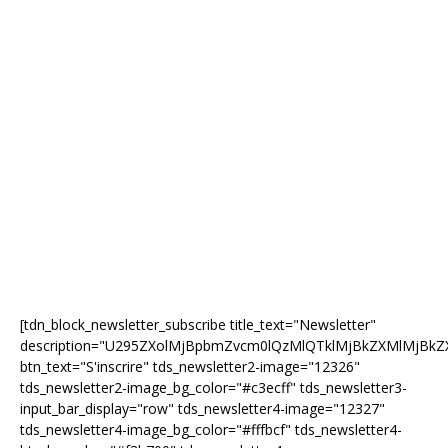
[tdn_block_newsletter_subscribe title_text="Newsletter"
description="U295ZXolMjBpbmZvcm0lQzMlQTklMjBkZXMlMjB
btn_text="S'inscrire" tds_newsletter2-image="12326"
tds_newsletter2-image_bg_color="#c3ecff" tds_newsletter3-
input_bar_display="row" tds_newsletter4-image="12327"
tds_newsletter4-image_bg_color="#fffbcf" tds_newsletter4-