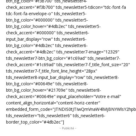
btn_bg_color="#f3b700" tds_newsletter4-
check_accent="#f3b700" tds_newsletter5-tdicon="tdc-font-fa
tdc-font-fa-envelope-o" tds_newsletter5-
btn_bg_color="#000000" tds_newsletter5-
btn_bg_color_hover="#4db2ec" tds_newsletter5-
check_accent="#000000" tds_newsletter6-
input_bar_display="row" tds_newsletter6-
btn_bg_color="#4db2ec" tds_newsletter6-
check_accent="#4db2ec" tds_newsletter7-image="12329"
tds_newsletter7-btn_bg_color="#1c69ad" tds_newsletter7-
check_accent="#1c69ad" tds_newsletter7-f_title_font_size="20"
tds_newsletter7-f_title_font_line_height="28px"
tds_newsletter8-input_bar_display="row" tds_newsletter8-
btn_bg_color="#00649e" tds_newsletter8-
btn_bg_color_hover="#21709e" tds_newsletter8-
check_accent="#00649e" input_placeholder="Votre e-mail"
content_align_horizontal="content-horiz-center"
embedded_form_code="JTNDIS0tJTIwQmVnaW4lMjBNYWlsY2hp
tds_newsletter="tds_newsletter6" tds_newsletter6-
border_top_color="#4db2ec"]
- Publicité -