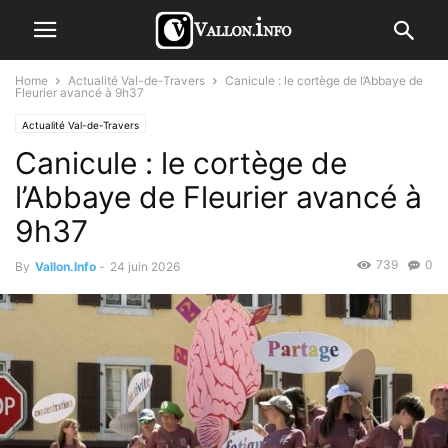
Home
Actualité Val-de-Travers
Canicule : le cortège de l’Abbaye de
Fleurier avancé à 9h37
Actualité Val-de-Travers
Canicule : le cortège de
l’Abbaye de Fleurier avancé à
9h37
739
0
By
Vallon.Info
-
24 juin 2026