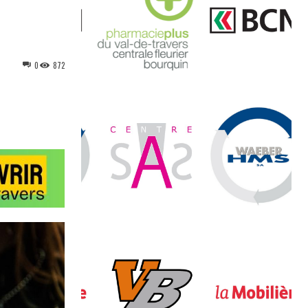
0
872