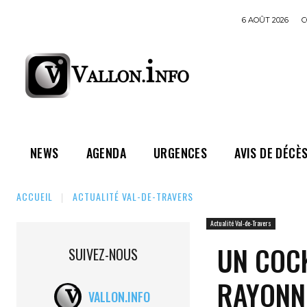
6 AOÛT 2026
C
NEWS
AGENDA
URGENCES
AVIS DE DÉCÈ
ACCUEIL
ACTUALITÉ VAL-DE-TRAVERS
Actualité Val-de-Travers
UN COCK
SUIVEZ-NOUS
RAYONN
VALLON.INFO