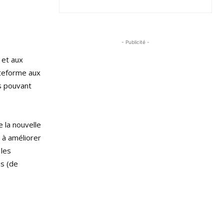
- Publicité -
 et aux
ateforme aux
s pouvant
e la nouvelle
 à améliorer
 les
ns (de