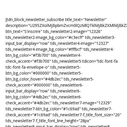
[tdn_block_newsletter_subscribe title_text="Newsletter"
description="U295ZXolMjBpbmZvcm0lQzMlQTklMjBkZXMlMjB
btn_text="S'inscrire" tds_newsletter2-image="12326"
tds_newsletter2-image_bg_color="#c3ecff" tds_newsletter3-
input_bar_display="row" tds_newsletter4-image="12327"
tds_newsletter4-image_bg_color="#fffbcf" tds_newsletter4-
btn_bg_color="#f3b700" tds_newsletter4-
check_accent="#f3b700" tds_newsletter5-tdicon="tdc-font-fa
tdc-font-fa-envelope-o" tds_newsletter5-
btn_bg_color="#000000" tds_newsletter5-
btn_bg_color_hover="#4db2ec" tds_newsletter5-
check_accent="#000000" tds_newsletter6-
input_bar_display="row" tds_newsletter6-
btn_bg_color="#4db2ec" tds_newsletter6-
check_accent="#4db2ec" tds_newsletter7-image="12329"
tds_newsletter7-btn_bg_color="#1c69ad" tds_newsletter7-
check_accent="#1c69ad" tds_newsletter7-f_title_font_size="20"
tds_newsletter7-f_title_font_line_height="28px"
tds_newsletter8-input_bar_display="row" tds_newsletter8-