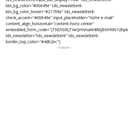
btn_bg_color="#00649e" tds_newsletter8-
btn_bg_color_hover="#21709e" tds_newsletter8-
check_accent="#00649e" input_placeholder="Votre e-mail"
content_align_horizontal="content-horiz-center"
embedded_form_code="JTNDIS0tJTIwQmVnaW4lMjBNYWlsY2hp
tds_newsletter="tds_newsletter6" tds_newsletter6-
border_top_color="#4db2ec"]
- Publicité -