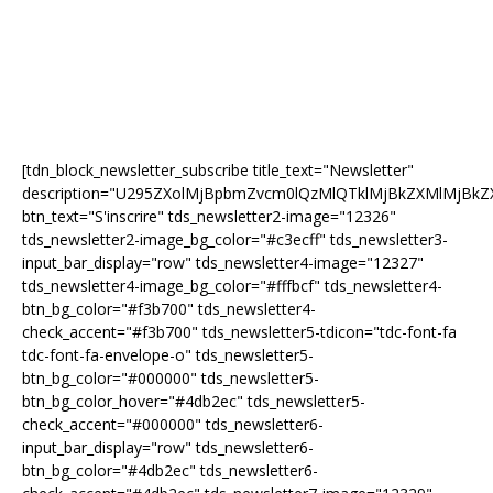
[tdn_block_newsletter_subscribe title_text="Newsletter"
description="U295ZXolMjBpbmZvcm0lQzMlQTklMjBkZXMlMjB
btn_text="S'inscrire" tds_newsletter2-image="12326"
tds_newsletter2-image_bg_color="#c3ecff" tds_newsletter3-
input_bar_display="row" tds_newsletter4-image="12327"
tds_newsletter4-image_bg_color="#fffbcf" tds_newsletter4-
btn_bg_color="#f3b700" tds_newsletter4-
check_accent="#f3b700" tds_newsletter5-tdicon="tdc-font-fa
tdc-font-fa-envelope-o" tds_newsletter5-
btn_bg_color="#000000" tds_newsletter5-
btn_bg_color_hover="#4db2ec" tds_newsletter5-
check_accent="#000000" tds_newsletter6-
input_bar_display="row" tds_newsletter6-
btn_bg_color="#4db2ec" tds_newsletter6-