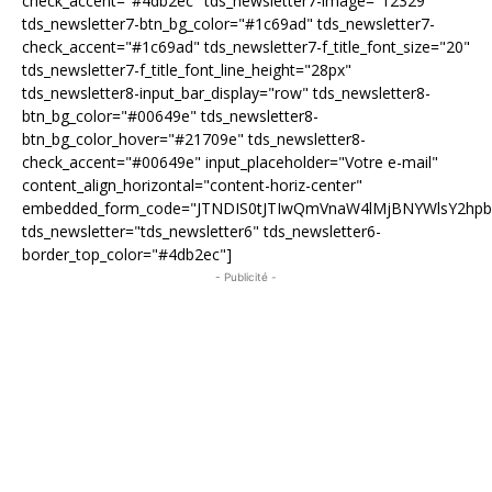
check_accent="#4db2ec" tds_newsletter7-image="12329"
tds_newsletter7-btn_bg_color="#1c69ad" tds_newsletter7-
check_accent="#1c69ad" tds_newsletter7-f_title_font_size="20"
tds_newsletter7-f_title_font_line_height="28px"
tds_newsletter8-input_bar_display="row" tds_newsletter8-
btn_bg_color="#00649e" tds_newsletter8-
btn_bg_color_hover="#21709e" tds_newsletter8-
check_accent="#00649e" input_placeholder="Votre e-mail"
content_align_horizontal="content-horiz-center"
embedded_form_code="JTNDIS0tJTIwQmVnaW4lMjBNYWlsY2hp
tds_newsletter="tds_newsletter6" tds_newsletter6-
border_top_color="#4db2ec"]
- Publicité -