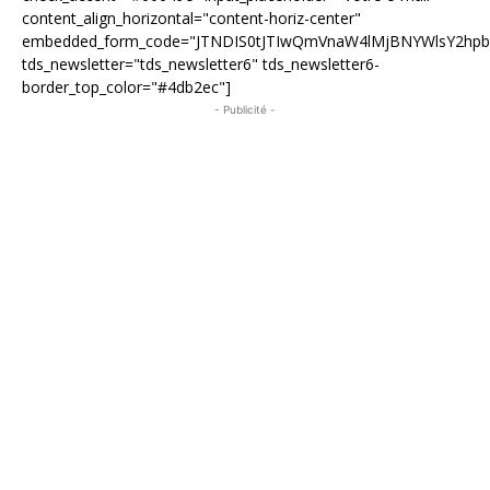
content_align_horizontal="content-horiz-center"
embedded_form_code="JTNDIS0tJTIwQmVnaW4lMjBNYWlsY2hp
tds_newsletter="tds_newsletter6" tds_newsletter6-
border_top_color="#4db2ec"]
- Publicité -