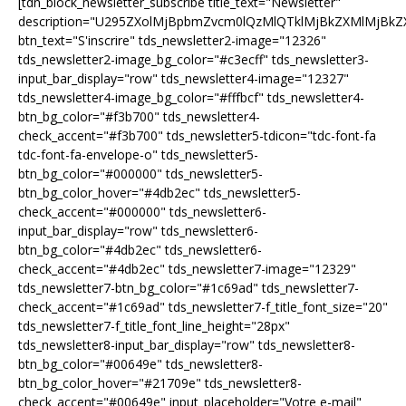
[tdn_block_newsletter_subscribe title_text="Newsletter"
description="U295ZXolMjBpbmZvcm0lQzMlQTklMjBkZXMlMjB
btn_text="S'inscrire" tds_newsletter2-image="12326"
tds_newsletter2-image_bg_color="#c3ecff" tds_newsletter3-
input_bar_display="row" tds_newsletter4-image="12327"
tds_newsletter4-image_bg_color="#fffbcf" tds_newsletter4-
btn_bg_color="#f3b700" tds_newsletter4-
check_accent="#f3b700" tds_newsletter5-tdicon="tdc-font-fa
tdc-font-fa-envelope-o" tds_newsletter5-
btn_bg_color="#000000" tds_newsletter5-
btn_bg_color_hover="#4db2ec" tds_newsletter5-
check_accent="#000000" tds_newsletter6-
input_bar_display="row" tds_newsletter6-
btn_bg_color="#4db2ec" tds_newsletter6-
check_accent="#4db2ec" tds_newsletter7-image="12329"
tds_newsletter7-btn_bg_color="#1c69ad" tds_newsletter7-
check_accent="#1c69ad" tds_newsletter7-f_title_font_size="20"
tds_newsletter7-f_title_font_line_height="28px"
tds_newsletter8-input_bar_display="row" tds_newsletter8-
btn_bg_color="#00649e" tds_newsletter8-
btn_bg_color_hover="#21709e" tds_newsletter8-
check_accent="#00649e" input_placeholder="Votre e-mail"