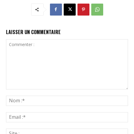
LAISSER UN COMMENTAIRE
Commenter
:
N
:*
Ema
:*
Sit