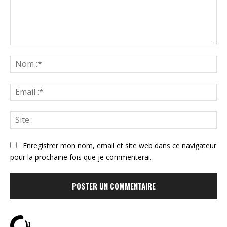
Commenter
:
N
:*
Ema
:*
Sit
:
Enregistrer mon nom, email et site web dans ce navigateur
pour la prochaine fois que je commenterai.