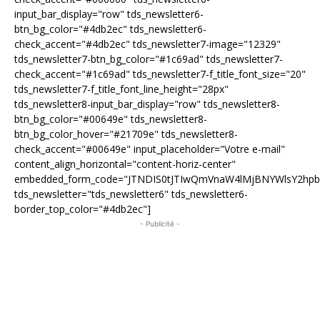
input_bar_display="row" tds_newsletter6-
btn_bg_color="#4db2ec" tds_newsletter6-
check_accent="#4db2ec" tds_newsletter7-image="12329"
tds_newsletter7-btn_bg_color="#1c69ad" tds_newsletter7-
check_accent="#1c69ad" tds_newsletter7-f_title_font_size="20"
tds_newsletter7-f_title_font_line_height="28px"
tds_newsletter8-input_bar_display="row" tds_newsletter8-
btn_bg_color="#00649e" tds_newsletter8-
btn_bg_color_hover="#21709e" tds_newsletter8-
check_accent="#00649e" input_placeholder="Votre e-mail"
content_align_horizontal="content-horiz-center"
embedded_form_code="JTNDIS0tJTIwQmVnaW4lMjBNYWlsY2hp
tds_newsletter="tds_newsletter6" tds_newsletter6-
border_top_color="#4db2ec"]
- Publicité -