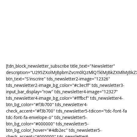
[tdn_block_newsletter_subscribe title_text="Newsletter"
description="U295ZXolMjBpbmZvcm0lQzMlQTklMjBkZXMlMjB
btn_text="S'inscrire" tds_newsletter2-image="12326"
tds_newsletter2-image_bg_color="#c3ecff" tds_newsletter3-
input_bar_display="row" tds_newsletter4-image="12327"
tds_newsletter4-image_bg_color="#fffbcf" tds_newsletter4-
btn_bg_color="#f3b700" tds_newsletter4-
check_accent="#f3b700" tds_newsletter5-tdicon="tdc-font-fa
tdc-font-fa-envelope-o" tds_newsletter5-
btn_bg_color="#000000" tds_newsletter5-
btn_bg_color_hover="#4db2ec" tds_newsletter5-
check_accent="#000000" tds_newsletter6-