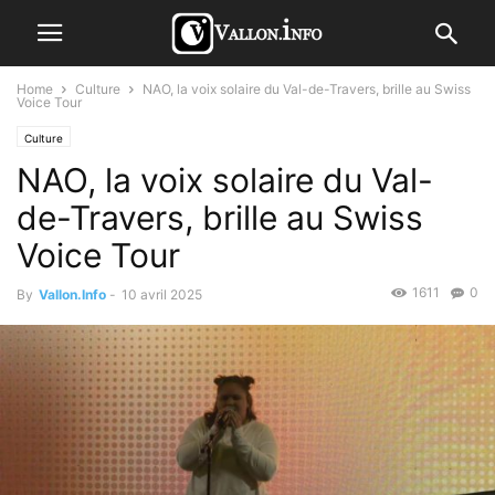
Home
Culture
NAO, la voix solaire du Val-de-Travers, brille au Swiss
Voice Tour
Culture
NAO, la voix solaire du Val-
de-Travers, brille au Swiss
Voice Tour
1611
0
By
Vallon.Info
-
10 avril 2025