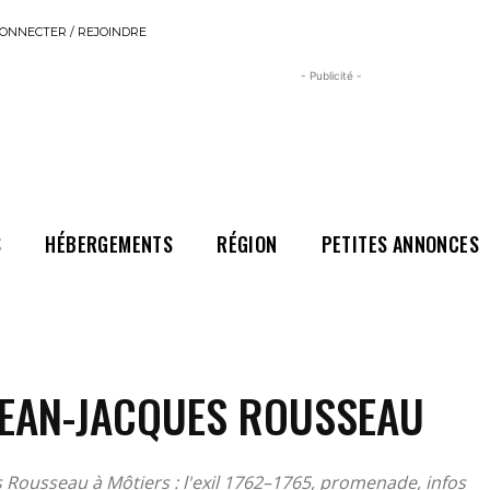
ONNECTER / REJOINDRE
- Publicité -
S
HÉBERGEMENTS
RÉGION
PETITES ANNONCES
JEAN-JACQUES ROUSSEAU
 Rousseau à Môtiers : l'exil 1762–1765, promenade, infos