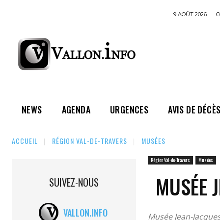
9 AOÛT 2026
C
NEWS
AGENDA
URGENCES
AVIS DE DÉCÈ
ACCUEIL
RÉGION VAL-DE-TRAVERS
MUSÉES
Région Val-de-Travers
Musées
MUSÉE 
SUIVEZ-NOUS
VALLON.INFO
Musée Jean-Jacques