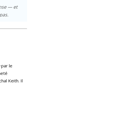
ense — et
pas.
e
par le
neté
al Keith. Il