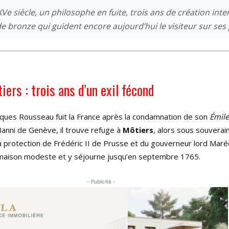
e siècle, un philosophe en fuite, trois ans de création int
de bronze qui guident encore aujourd’hui le visiteur sur ses 
ers : trois ans d’un exil fécond
acques Rousseau fuit la France après la condamnation de son
Émil
Banni de Genève, il trouve refuge à
Môtiers
, alors sous souverai
a protection de Frédéric II de Prusse et du gouverneur lord Maréch
e maison modeste et y séjourne jusqu’en septembre 1765.
- Publicité -