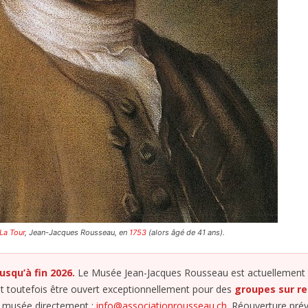
La Tour
, Jean-Jacques Rousseau, en
1753
(alors âgé de 41 ans).
squ’à fin 2026.
Le Musée Jean-Jacques Rousseau est actuellement
eut toutefois être ouvert exceptionnellement pour des
groupes sur r
e musée directement :
info@associationrousseau.ch
. Réouverture pré