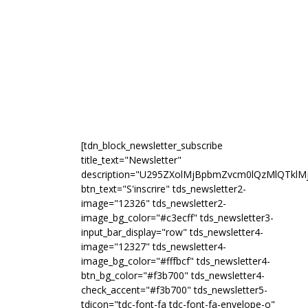
[tdn_block_newsletter_subscribe
title_text="Newsletter"
description="U295ZXolMjBpbmZvcm0lQzMlQTk
btn_text="S'inscrire" tds_newsletter2-
image="12326" tds_newsletter2-
image_bg_color="#c3ecff" tds_newsletter3-
input_bar_display="row" tds_newsletter4-
image="12327" tds_newsletter4-
image_bg_color="#fffbcf" tds_newsletter4-
btn_bg_color="#f3b700" tds_newsletter4-
check_accent="#f3b700" tds_newsletter5-
tdicon="tdc-font-fa tdc-font-fa-envelope-o"