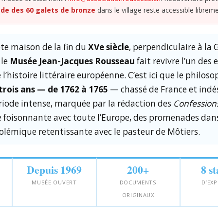
e des 60 galets de bronze
dans le village reste accessible libreme
te maison de la fin du
XVe siècle
, perpendiculaire à la
 le
Musée Jean-Jacques Rousseau
fait revivre l’un des e
 l’histoire littéraire européenne. C’est ici que le philos
trois ans — de 1762 à 1765
— chassé de France et indés
riode intense, marquée par la rédaction des
Confession
 foisonnante avec toute l’Europe, des promenades dans
olémique retentissante avec le pasteur de Môtiers.
Depuis 1969
200+
8 st
MUSÉE OUVERT
DOCUMENTS
D’EX
ORIGINAUX