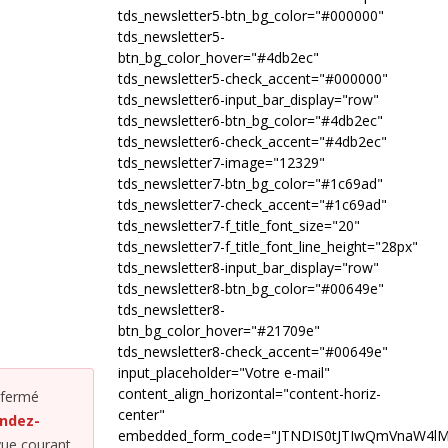
tds_newsletter5-btn_bg_color="#000000"
tds_newsletter5-
btn_bg_color_hover="#4db2ec"
tds_newsletter5-check_accent="#000000"
tds_newsletter6-input_bar_display="row"
tds_newsletter6-btn_bg_color="#4db2ec"
tds_newsletter6-check_accent="#4db2ec"
tds_newsletter7-image="12329"
tds_newsletter7-btn_bg_color="#1c69ad"
tds_newsletter7-check_accent="#1c69ad"
tds_newsletter7-f_title_font_size="20"
tds_newsletter7-f_title_font_line_height="28px"
tds_newsletter8-input_bar_display="row"
tds_newsletter8-btn_bg_color="#00649e"
tds_newsletter8-
btn_bg_color_hover="#21709e"
tds_newsletter8-check_accent="#00649e"
input_placeholder="Votre e-mail"
content_align_horizontal="content-horiz-
 fermé
center"
endez-
embedded_form_code="JTNDIS0tJTIwQmVnaW4l
vue courant