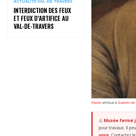
ACTUALITÉ VAL-DE-TRAVERS
INTERDICTION DES FEUX
ET FEUX D’ARTIFICE AU
VAL-DE-TRAVERS
Pastel
attribué à
Quentin de 
⚠️
Musée fermé ju
pour travaux. Il p
vous
. Contactez l