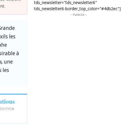
tds_newsletter="tds_newsletter6"
nt.
tds_newsletter6-border_top_color="#4db2ec"]
- Publicité -
 Grande
xils les
ophe
irable à
s
, une
 les
ations
POSITION