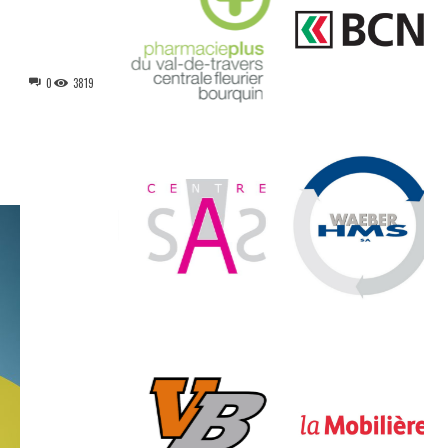
0
3819