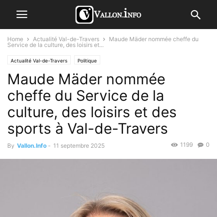
Home
Actualité Val-de-Travers
Maude Mäder nommée cheffe du
Service de la culture, des loisirs et...
Actualité Val-de-Travers
Politique
Maude Mäder nommée
cheffe du Service de la
culture, des loisirs et des
sports à Val-de-Travers
1199
0
By
Vallon.Info
-
11 septembre 2025