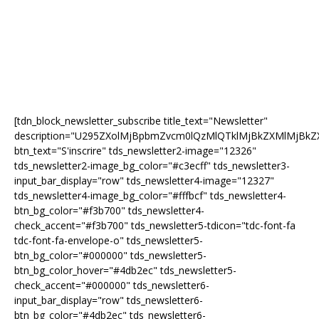
[tdn_block_newsletter_subscribe title_text="Newsletter"
description="U295ZXolMjBpbmZvcm0lQzMlQTklMjBkZXMlMjB
btn_text="S'inscrire" tds_newsletter2-image="12326"
tds_newsletter2-image_bg_color="#c3ecff" tds_newsletter3-
input_bar_display="row" tds_newsletter4-image="12327"
tds_newsletter4-image_bg_color="#fffbcf" tds_newsletter4-
btn_bg_color="#f3b700" tds_newsletter4-
check_accent="#f3b700" tds_newsletter5-tdicon="tdc-font-fa
tdc-font-fa-envelope-o" tds_newsletter5-
btn_bg_color="#000000" tds_newsletter5-
btn_bg_color_hover="#4db2ec" tds_newsletter5-
check_accent="#000000" tds_newsletter6-
input_bar_display="row" tds_newsletter6-
btn_bg_color="#4db2ec" tds_newsletter6-