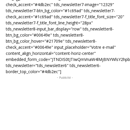
check_accent="#4db2ec" tds_newsletter7-image="12329"
tds_newsletter7-btn_bg_color="#1c69ad" tds_newsletter7-
check_accent="#1c69ad" tds_newsletter7-f_title_font_size="20"
tds_newsletter7-f_title_font_line_height="28px"
tds_newsletter8-input_bar_display="row" tds_newsletter8-
btn_bg_color="#00649e" tds_newsletter8-
btn_bg_color_hover="#21709e" tds_newsletter8-
check_accent="#00649e" input_placeholder="Votre e-mail"
content_align_horizontal="content-horiz-center"
embedded_form_code="JTNDIS0tJTIwQmVnaW4lMjBNYWlsY2hp
tds_newsletter="tds_newsletter6" tds_newsletter6-
border_top_color="#4db2ec"]
- Publicité -