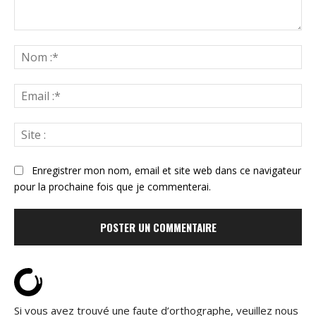
Commenter
:
N
:*
Ema
:*
Sit
:
Enregistrer mon nom, email et site web dans ce navigateur
pour la prochaine fois que je commenterai.
Si vous avez trouvé une faute d’orthographe, veuillez nous