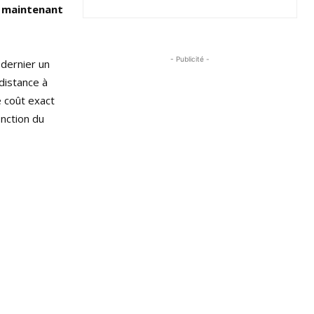
e maintenant
- Publicité -
 dernier un
distance à
e coût exact
onction du