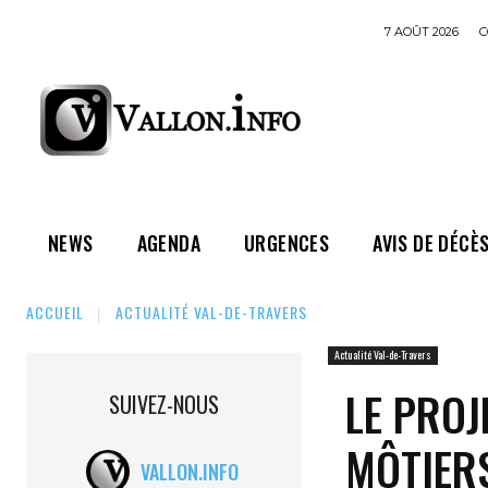
7 AOÛT 2026
C
NEWS
AGENDA
URGENCES
AVIS DE DÉCÈ
ACCUEIL
ACTUALITÉ VAL-DE-TRAVERS
Actualité Val-de-Travers
LE PROJ
SUIVEZ-NOUS
MÔTIERS
VALLON.INFO