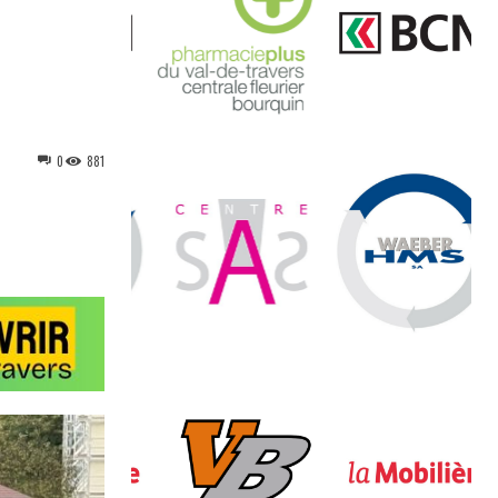
0
881