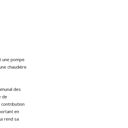
ant une pompe
 une chaudière
ommunal des
e de
 contribution
portant en
ui rend sa