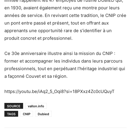
limitée rappellent les 47 employés de l’usine DUBIED qui,
en 1930, avaient également reçu une montre pour leurs
années de service. En revivant cette tradition, le CNIP crée
un pont entre passé et présent, tout en offrant aux
apprenants une opportunité rare de s’identifier à un
produit concret et professionnel.
Ce 30e anniversaire illustre ainsi la mission du CNIP :
former et accompagner les individus dans leurs parcours
professionnels, tout en perpétuant l’héritage industriel qui
a façonné Couvet et sa région.
https://youtu.be/iAq2_5_Oqi8?si=18PXxz4Zc0cUQuyT
SOURCE
vallon.info
TAGS
CNIP
Dubied