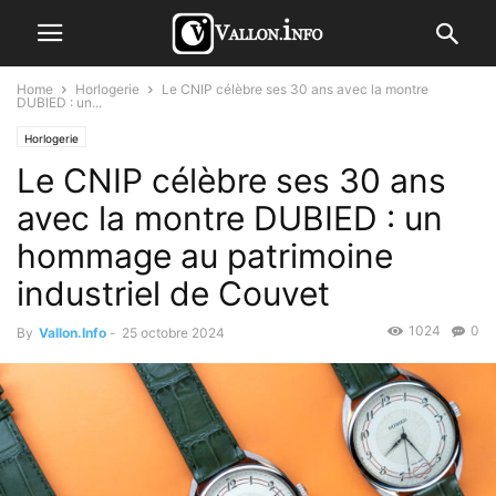
Home
Horlogerie
Le CNIP célèbre ses 30 ans avec la montre
DUBIED : un...
Horlogerie
Le CNIP célèbre ses 30 ans
avec la montre DUBIED : un
hommage au patrimoine
industriel de Couvet
1024
0
By
Vallon.Info
-
25 octobre 2024