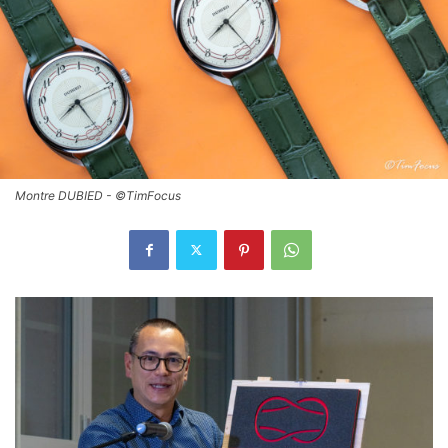
Montre DUBIED - ©TimFocus