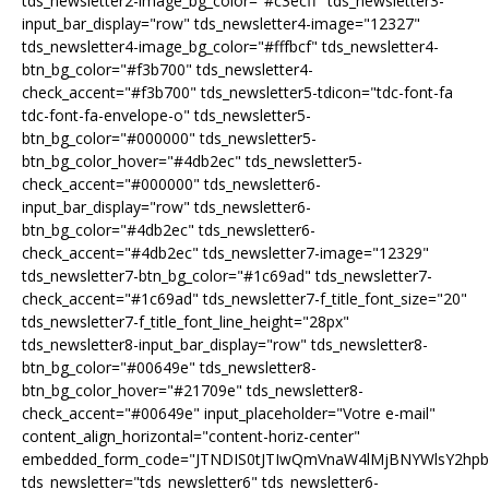
tds_newsletter2-image_bg_color="#c3ecff" tds_newsletter3-
input_bar_display="row" tds_newsletter4-image="12327"
tds_newsletter4-image_bg_color="#fffbcf" tds_newsletter4-
btn_bg_color="#f3b700" tds_newsletter4-
check_accent="#f3b700" tds_newsletter5-tdicon="tdc-font-fa
tdc-font-fa-envelope-o" tds_newsletter5-
btn_bg_color="#000000" tds_newsletter5-
btn_bg_color_hover="#4db2ec" tds_newsletter5-
check_accent="#000000" tds_newsletter6-
input_bar_display="row" tds_newsletter6-
btn_bg_color="#4db2ec" tds_newsletter6-
check_accent="#4db2ec" tds_newsletter7-image="12329"
tds_newsletter7-btn_bg_color="#1c69ad" tds_newsletter7-
check_accent="#1c69ad" tds_newsletter7-f_title_font_size="20"
tds_newsletter7-f_title_font_line_height="28px"
tds_newsletter8-input_bar_display="row" tds_newsletter8-
btn_bg_color="#00649e" tds_newsletter8-
btn_bg_color_hover="#21709e" tds_newsletter8-
check_accent="#00649e" input_placeholder="Votre e-mail"
content_align_horizontal="content-horiz-center"
embedded_form_code="JTNDIS0tJTIwQmVnaW4lMjBNYWlsY2hp
tds_newsletter="tds_newsletter6" tds_newsletter6-