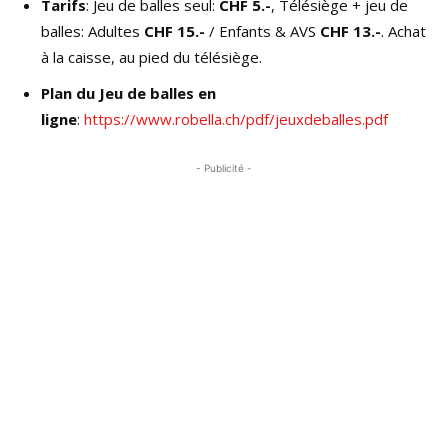
Tarifs
: Jeu de balles seul:
CHF 5.-
, Télésiège + jeu de
balles: Adultes
CHF 15.-
/ Enfants & AVS
CHF 13.-
. Achat
à la caisse, au pied du télésiège.
Plan du Jeu de balles en
ligne
:
https://www.robella.ch/pdf/jeuxdeballes.pdf
- Publicité -