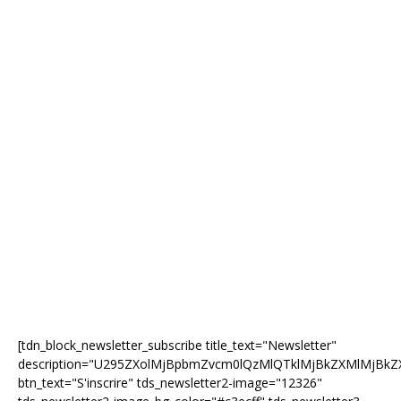
[tdn_block_newsletter_subscribe title_text="Newsletter"
description="U295ZXolMjBpbmZvcm0lQzMlQTklMjBkZXMlMjB
btn_text="S'inscrire" tds_newsletter2-image="12326"