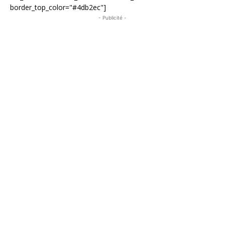
border_top_color="#4db2ec"]
- Publicité -