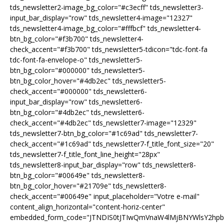
tds_newsletter2-image_bg_color="#c3ecff" tds_newsletter3-
input_bar_display="row" tds_newsletter4-image="12327"
tds_newsletter4-image_bg_color="#fffbcf" tds_newsletter4-
btn_bg_color="#f3b700" tds_newsletter4-
check_accent="#f3b700" tds_newsletter5-tdicon="tdc-font-fa
tdc-font-fa-envelope-o" tds_newsletter5-
btn_bg_color="#000000" tds_newsletter5-
btn_bg_color_hover="#4db2ec" tds_newsletter5-
check_accent="#000000" tds_newsletter6-
input_bar_display="row" tds_newsletter6-
btn_bg_color="#4db2ec" tds_newsletter6-
check_accent="#4db2ec" tds_newsletter7-image="12329"
tds_newsletter7-btn_bg_color="#1c69ad" tds_newsletter7-
check_accent="#1c69ad" tds_newsletter7-f_title_font_size="20"
tds_newsletter7-f_title_font_line_height="28px"
tds_newsletter8-input_bar_display="row" tds_newsletter8-
btn_bg_color="#00649e" tds_newsletter8-
btn_bg_color_hover="#21709e" tds_newsletter8-
check_accent="#00649e" input_placeholder="Votre e-mail"
content_align_horizontal="content-horiz-center"
embedded_form_code="JTNDIS0tJTIwQmVnaW4lMjBNYWlsY2hp