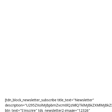
[tdn_block_newsletter_subscribe title_text="Newsletter"
description="U295ZXolMjBpbmZvcm0lQzMlQTklMjBkZXMlMjB
btn_text="S'inscrire" tds_newsletter2-image="12326"