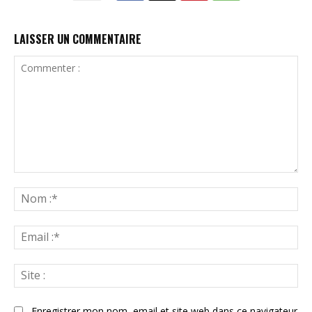
LAISSER UN COMMENTAIRE
Commenter
:
N
:*
Ema
:*
Sit
:
Enregistrer mon nom, email et site web dans ce navigateur