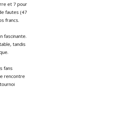
erre et 7 pour
de fautes (47
ps francs.
n fascinante.
table, tandis
que.
es fans
te rencontre
 tournoi