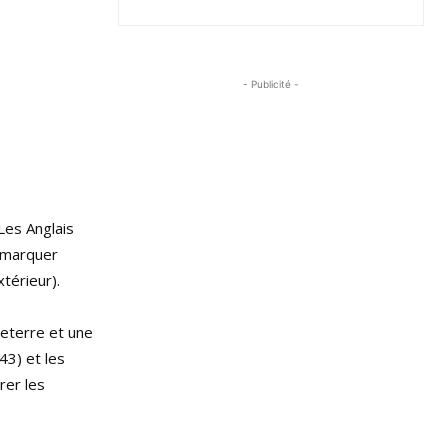
- Publicité -
Les Anglais
à marquer
xtérieur).
leterre et une
43) et les
rer les