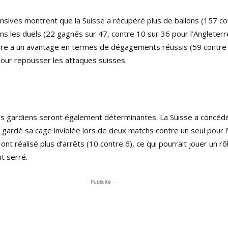
nsives montrent que la Suisse a récupéré plus de ballons (157 co
ans les duels (22 gagnés sur 47, contre 10 sur 36 pour l’Angleterr
rre a un avantage en termes de dégagements réussis (59 contre 
 pour repousser les attaques suisses.
s gardiens seront également déterminantes. La Suisse a concéd
a gardé sa cage inviolée lors de deux matchs contre un seul pour l
nt réalisé plus d’arrêts (10 contre 6), ce qui pourrait jouer un rô
t serré.
- Publicité -