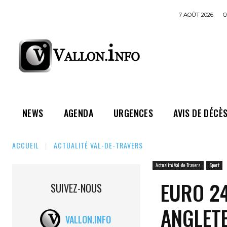
7 AOÛT 2026
C
NEWS
AGENDA
URGENCES
AVIS DE DÉCÈ
ACCUEIL
ACTUALITÉ VAL-DE-TRAVERS
Actualité Val-de-Travers
Sport
EURO 24
SUIVEZ-NOUS
ANGLETE
VALLON.INFO