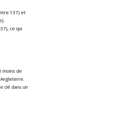
ntre 137) et
e).
37), ce qui
é moins de
’Angleterre.
le clé dans un