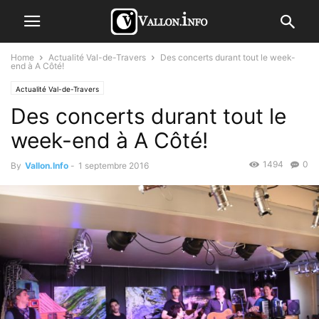
Home
Actualité Val-de-Travers
Des concerts durant tout le week-
end à A Côté!
Actualité Val-de-Travers
Des concerts durant tout le
week-end à A Côté!
1494
0
By
Vallon.Info
-
1 septembre 2016