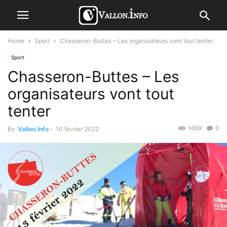
Home
Sport
Chasseron-Buttes – Les organisateurs vont tout tenter
Sport
Chasseron-Buttes – Les
organisateurs vont tout
tenter
1669
0
By
Vallon.Info
-
10 février 2022