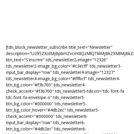
[tdn_block_newsletter_subscribe title_text="Newsletter"
description="U295ZXolMjBpbmZvcm0lQzMlQTklMjBkZXMlMjB
btn_text="S'inscrire" tds_newsletter2-image="12326"
tds_newsletter2-image_bg_color="#c3ecff" tds_newsletter3-
input_bar_display="row" tds_newsletter4-image="12327"
tds_newsletter4-image_bg_color="#fffbcf" tds_newsletter4-
btn_bg_color="#f3b700" tds_newsletter4-
check_accent="#f3b700" tds_newsletter5-tdicon="tdc-font-fa
tdc-font-fa-envelope-o" tds_newsletter5-
btn_bg_color="#000000" tds_newsletter5-
btn_bg_color_hover="#4db2ec" tds_newsletter5-
check_accent="#000000" tds_newsletter6-
input_bar_display="row" tds_newsletter6-
btn_bg_color="#4db2ec" tds_newsletter6-