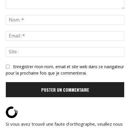
Commenter
:
N
:*
Ema
:*
Sit
:
Enregistrer mon nom, email et site web dans ce navigateur
pour la prochaine fois que je commenterai.
Si vous avez trouvé une faute d’orthographe, veuillez nous