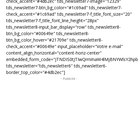
check_accent="#4db2ec" tds_newsletter7-image="12329"
tds_newsletter7-btn_bg_color="#1c69ad" tds_newsletter7-
check_accent="#1c69ad" tds_newsletter7-f_title_font_size="20"
tds_newsletter7-f_title_font_line_height="28px"
tds_newsletter8-input_bar_display="row" tds_newsletter8-
btn_bg_color="#00649e" tds_newsletter8-
btn_bg_color_hover="#21709e" tds_newsletter8-
check_accent="#00649e" input_placeholder="Votre e-mail"
content_align_horizontal="content-horiz-center"
embedded_form_code="JTNDIS0tJTIwQmVnaW4lMjBNYWlsY2hp
tds_newsletter="tds_newsletter6" tds_newsletter6-
border_top_color="#4db2ec"]
- Publicité -