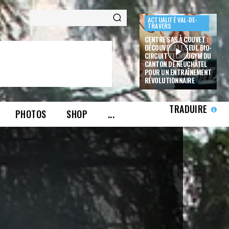
ACTUALITÉ VAL-DE-
TRAVERS
CENTRE SAS À COUVET :
DÉCOUVREZ LE SEUL BIO-
CIRCUIT TECHNOGYM DU
CANTON DE NEUCHÂTEL
POUR UN ENTRAÎNEMENT
RÉVOLUTIONNAIRE
TRADUIRE
PHOTOS
SHOP
...