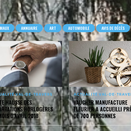
IMAUX
ANNUAIRE
ART
AUTOMOBILE
AVIS DE DÉCÈS
UALITÉ VAL-DE-TRAVERS
ACTUALITÉ VAL-DE-TRAVE
TE HAUSSE DES
VAUCHER MANUFACTURE
ORTATIONS HORLOGÈRES
FLEURIER A ACCUEILLI PR
OIS D’AVRIL 2018
DE 700 PERSONNES