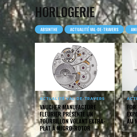
HORLOGERIE
ABSINTHE
ACTUALITÉ VAL-DE-TRAVERS
AN
ACTUALITÉ VAL-DE-TRAVERS
ACT
VAUCHER MANUFACTURE
FOR
FLEURIER PRÉSENTE UN
EXP
TOURBILLON VOLANT EXTRA-
AU M
PLAT À MICRO-ROTOR