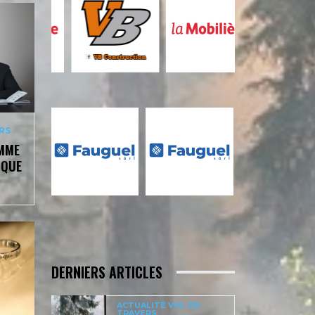
RS
OMME
 QUE
DERNIERS ARTICLES
ACTUALITÉ VAL-DE-
TRAVERS