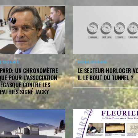
LOGERIE
HORLOGERIE
PARD: UN CHRONOMÈTRE
LE SECTEUR HORLOGER VO
QUE POUR L’ASSOCIATION
IL LE BOUT DU TUNNEL ?
ÉGASQUE CONTRE LES
PATHIES SIGNÉ JACKY
X