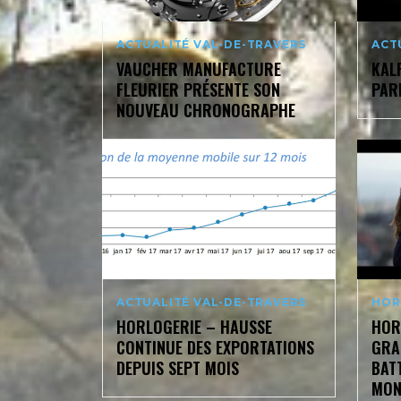
ACTUALITÉ VAL-DE-TRAVERS
ACT
VAUCHER MANUFACTURE
KAL
FLEURIER PRÉSENTE SON
PAR
NOUVEAU CHRONOGRAPHE
ACTUALITÉ VAL-DE-TRAVERS
HOR
HORLOGERIE – HAUSSE
HOR
CONTINUE DES EXPORTATIONS
GRA
DEPUIS SEPT MOIS
BAT
MON