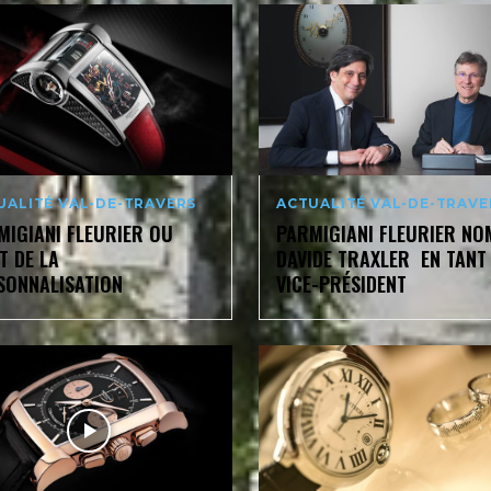
UALITÉ VAL-DE-TRAVERS
ACTUALITÉ VAL-DE-TRAVE
MIGIANI FLEURIER OU
PARMIGIANI FLEURIER N
T DE LA
DAVIDE TRAXLER EN TANT
SONNALISATION
VICE-PRÉSIDENT