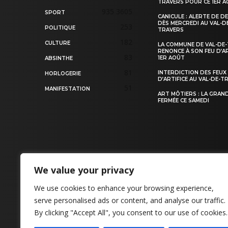
TRAVERS POUR CE 1ER 
935
3605
SPORT
CANICULE : ALERTE DE D
DÈS MERCREDI AU VAL-D
253
POLITIQUE
TRAVERS
182
CULTURE
LA COMMUNE DE VAL-DE
RENONCE À SON FEU D’AR
83
1ER AOÛT
ABSINTHE
81
INTERDICTION DES FEUX
HORLOGERIE
D’ARTIFICE AU VAL-DE-T
51
MANIFESTATION
ART MÔTIERS : LA GRAN
FERMÉE CE SAMEDI
We value your privacy
CONTACT
We use cookies to enhance your browsing experience,
serve personalised ads or content, and analyse our traffic.
By clicking "Accept All", you consent to our use of cookies.