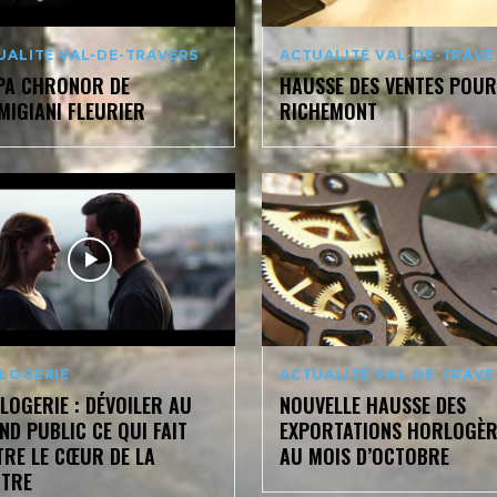
UALITÉ VAL-DE-TRAVERS
ACTUALITÉ VAL-DE-TRAVE
PA CHRONOR DE
HAUSSE DES VENTES POUR
MIGIANI FLEURIER
RICHEMONT
LOGERIE
ACTUALITÉ VAL-DE-TRAVE
LOGERIE : DÉVOILER AU
NOUVELLE HAUSSE DES
ND PUBLIC CE QUI FAIT
EXPORTATIONS HORLOGÈR
TRE LE CŒUR DE LA
AU MOIS D’OCTOBRE
TRE