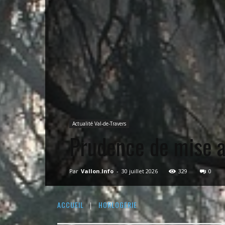
Actualité Val-de-Travers
Prudence de mise a
Par
Vallon.Info
-
30 juillet 2026
329
0
ACCUEIL
HORLOGERIE