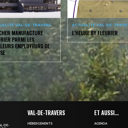
UALITÉ VAL-DE-TRAVERS
ACTUALITÉ VAL-DE-TRAVE
CHER MANUFACTURE
L’HEURE BY FLEURIER
URIER PARMI LES
LLEURS EMPLOYEURS DE
SSE
Pag
VAL-DE-TRAVERS
ET AUSSI...
HÉBERGEMENTS
AGENDA
AL-DE-