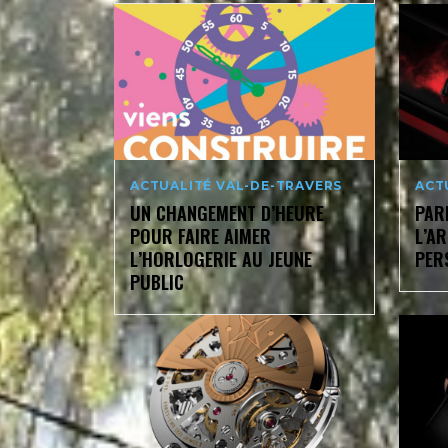
ACTUALITÉ VAL-DE-TRAVERS
ACT
UN CHANGEMENT D’HEURE
PAR
POUR FAIRE AIMER
L’AR
L’HORLOGERIE AU JEUNE
PER
PUBLIC