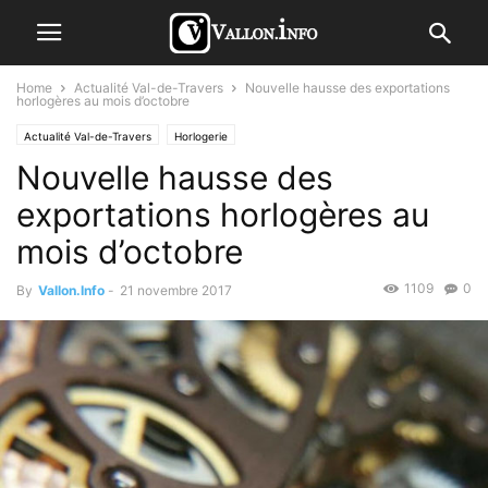
Home
Actualité Val-de-Travers
Nouvelle hausse des exportations
horlogères au mois d’octobre
Actualité Val-de-Travers
Horlogerie
Nouvelle hausse des
exportations horlogères au
mois d’octobre
1109
0
By
Vallon.Info
-
21 novembre 2017