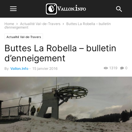
Home
Actualité Val-de-Travers
Buttes La Robella – bulletin
d’enneigement
Actualité Val-de-Travers
Buttes La Robella – bulletin
d’enneigement
1319
0
By
Vallon.Info
-
15 janvier 2016