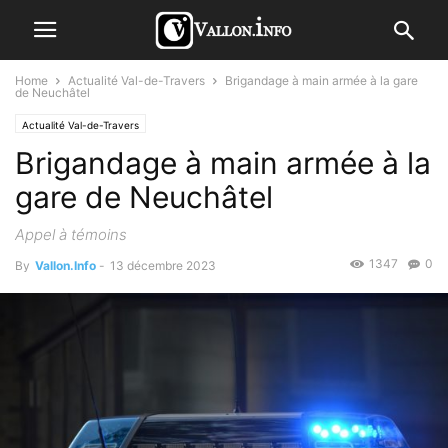
Home
Actualité Val-de-Travers
Brigandage à main armée à la gare
de Neuchâtel
Actualité Val-de-Travers
Brigandage à main armée à la
gare de Neuchâtel
Appel à témoins
1347
0
By
Vallon.Info
-
13 décembre 2023