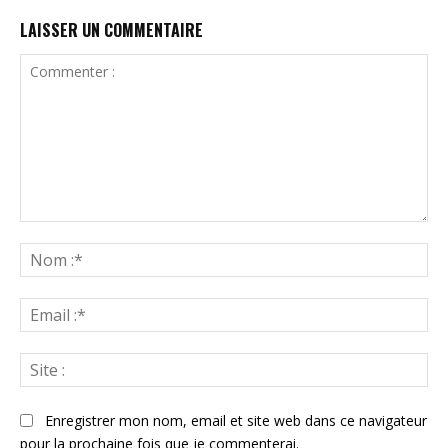
LAISSER UN COMMENTAIRE
Commenter
:
N
:*
Ema
:*
Sit
:
Enregistrer mon nom, email et site web dans ce navigateur
pour la prochaine fois que je commenterai.