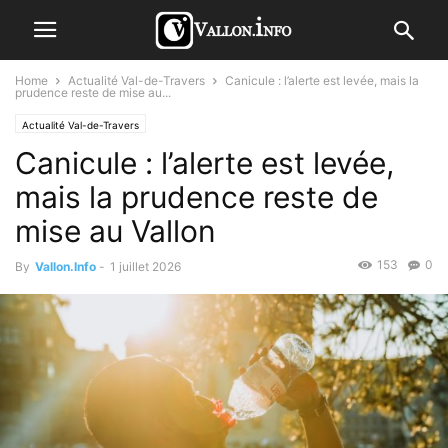
Home
Actualité Val-de-Travers
Canicule : l’alerte est levée, mais la
prudence reste de mise au...
Actualité Val-de-Travers
Canicule : l’alerte est levée,
mais la prudence reste de
mise au Vallon
153
0
By
Vallon.Info
-
1 juillet 2026