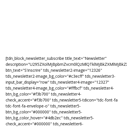
[tdn_block_newsletter_subscribe title_text="Newsletter"
description="U295ZXolMjBpbmZvcm0lQzMlQTklMjBkZXMlMjB
btn_text="S'inscrire" tds_newsletter2-image="12326"
tds_newsletter2-image_bg_color="#c3ecff" tds_newsletter3-
input_bar_display="row" tds_newsletter4-image="12327"
tds_newsletter4-image_bg_color="#fffbcf" tds_newsletter4-
btn_bg_color="#f3b700" tds_newsletter4-
check_accent="#f3b700" tds_newsletter5-tdicon="tdc-font-fa
tdc-font-fa-envelope-o" tds_newsletter5-
btn_bg_color="#000000" tds_newsletter5-
btn_bg_color_hover="#4db2ec" tds_newsletter5-
check_accent="#000000" tds_newsletter6-