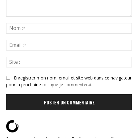
Commenter
:
N
:*
Ema
:*
Sit
:
Enregistrer mon nom, email et site web dans ce navigateur
pour la prochaine fois que je commenterai.