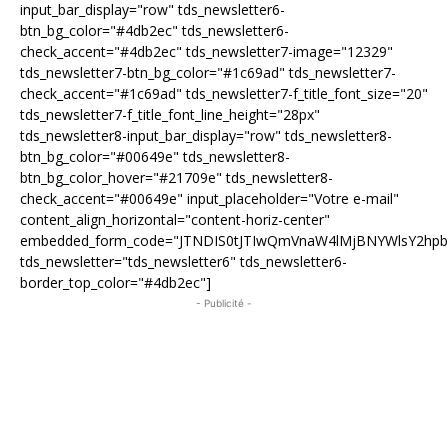
input_bar_display="row" tds_newsletter6-
btn_bg_color="#4db2ec" tds_newsletter6-
check_accent="#4db2ec" tds_newsletter7-image="12329"
tds_newsletter7-btn_bg_color="#1c69ad" tds_newsletter7-
check_accent="#1c69ad" tds_newsletter7-f_title_font_size="20"
tds_newsletter7-f_title_font_line_height="28px"
tds_newsletter8-input_bar_display="row" tds_newsletter8-
btn_bg_color="#00649e" tds_newsletter8-
btn_bg_color_hover="#21709e" tds_newsletter8-
check_accent="#00649e" input_placeholder="Votre e-mail"
content_align_horizontal="content-horiz-center"
embedded_form_code="JTNDIS0tJTIwQmVnaW4lMjBNYWlsY2hp
tds_newsletter="tds_newsletter6" tds_newsletter6-
border_top_color="#4db2ec"]
- Publicité -