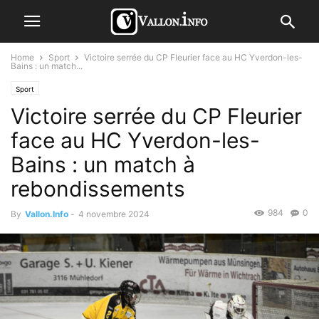
Home
Sport
Victoire serrée du CP Fleurier face au HC Yverdon-les-
Bains : un match...
Sport
Victoire serrée du CP Fleurier
face au HC Yverdon-les-
Bains : un match à
rebondissements
984
0
By
Vallon.Info
-
4 novembre 2024