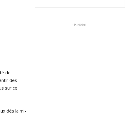
- Publicité -
té de
antir des
us sur ce
ux dès la mi-