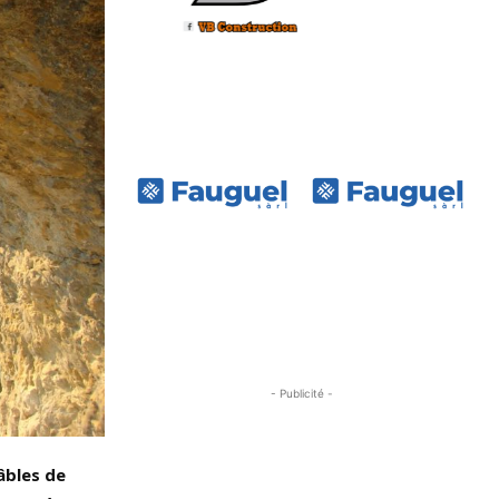
- Publicité -
âbles de