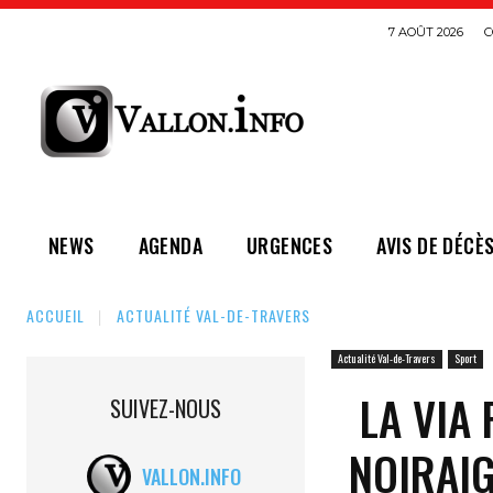
7 AOÛT 2026
C
NEWS
AGENDA
URGENCES
AVIS DE DÉCÈ
ACCUEIL
ACTUALITÉ VAL-DE-TRAVERS
Actualité Val-de-Travers
Sport
LA VIA
SUIVEZ-NOUS
NOIRAIG
VALLON.INFO