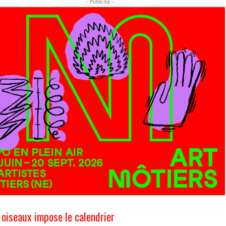
- Publicité -
s oiseaux impose le calendrier