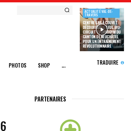
ACTUALITÉ VAL-DE-
TRAVERS
CENTRE SAS À COUVET :
DÉCOUVREZ LE SEUL BIO-
CIRCUIT TECHNOGYM DU
CANTON DE NEUCHÂTEL
POUR UN ENTRAÎNEMENT
RÉVOLUTIONNAIRE
TRADUIRE
PHOTOS
SHOP
...
PARTENAIRES
26