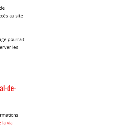
 de
ccès au site
age pourrait
erver les
al-de-
formations
 la via