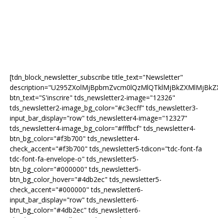
[tdn_block_newsletter_subscribe title_text="Newsletter"
description="U295ZXolMjBpbmZvcm0lQzMlQTklMjBkZXMlMjB
btn_text="S'inscrire" tds_newsletter2-image="12326"
tds_newsletter2-image_bg_color="#c3ecff" tds_newsletter3-
input_bar_display="row" tds_newsletter4-image="12327"
tds_newsletter4-image_bg_color="#fffbcf" tds_newsletter4-
btn_bg_color="#f3b700" tds_newsletter4-
check_accent="#f3b700" tds_newsletter5-tdicon="tdc-font-fa
tdc-font-fa-envelope-o" tds_newsletter5-
btn_bg_color="#000000" tds_newsletter5-
btn_bg_color_hover="#4db2ec" tds_newsletter5-
check_accent="#000000" tds_newsletter6-
input_bar_display="row" tds_newsletter6-
btn_bg_color="#4db2ec" tds_newsletter6-