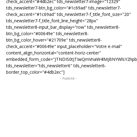
check_accent="#4db2ec" tds_newsletter7-image="12329"
tds_newsletter7-btn_bg_color="#1c69ad" tds_newsletter7-
check_accent="#1c69ad" tds_newsletter7-f_title_font_size="20"
tds_newsletter7-f_title_font_line_height="28px"
tds_newsletter8-input_bar_display="row" tds_newsletter8-
btn_bg_color="#00649e" tds_newsletter8-
btn_bg_color_hover="#21709e" tds_newsletter8-
check_accent="#00649e" input_placeholder="Votre e-mail"
content_align_horizontal="content-horiz-center"
embedded_form_code="JTNDIS0tJTIwQmVnaW4lMjBNYWlsY2hp
tds_newsletter="tds_newsletter6" tds_newsletter6-
border_top_color="#4db2ec"]
- Publicité -